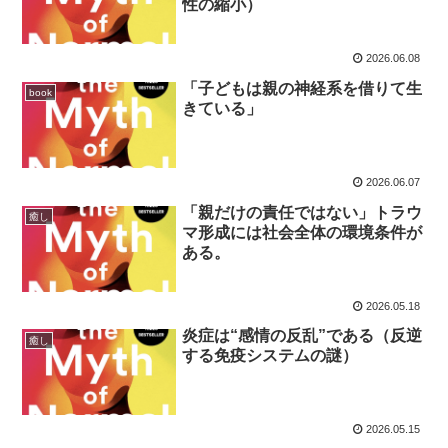
性の縮小）
2026.06.08
「子どもは親の神経系を借りて生
book
きている」
2026.06.07
「親だけの責任ではない」トラウ
癒し
マ形成には社会全体の環境条件が
ある。
2026.05.18
炎症は“感情の反乱”である（反逆
癒し
する免疫システムの謎）
2026.05.15