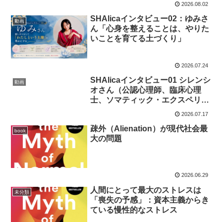
2026.08.02
SHAlicaインタビュー02：ゆみさ
動画
ん「心身を整えることは、やりた
いことを育てる土づくり」
2026.07.24
SHAlicaインタビュー01 シレンシ
動画
オさん（公認心理師、臨床心理
士、ソマティック・エクスペリエ
ンシング・プラクティショナー）
2026.07.17
疎外（Alienation）が現代社会最
book
大の問題
2026.06.29
人間にとって最大のストレスは
未分類
「喪失の予感」：資本主義からき
ている慢性的なストレス