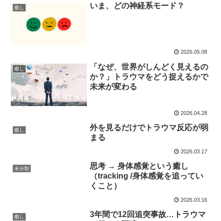
いま、どの神経系モード？
癒し
2026.05.08
「なぜ、世界がしんどく見えるの
癒し
か？」トラウマをどう捉えるかで
未来が変わる
2026.04.28
外を見るだけでトラウマ反応が弱
癒し
まる
2026.03.17
思考 → 身体感覚という癒し
未分類
（tracking /身体感覚を追ってい
くこと）
2026.03.16
3年間で12回追突事故…トラウマ
癒し