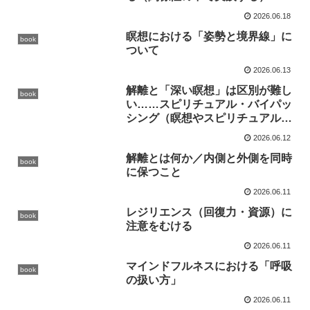
2026.06.18
瞑想における「姿勢と境界線」に
book
ついて
2026.06.13
解離と「深い瞑想」は区別が難し
book
い……スピリチュアル・バイパッ
シング（瞑想やスピリチュアル探
求を使って、本来向き合うべき感
2026.06.12
情や課題を避けてしまうこと）
解離とは何か／内側と外側を同時
book
に保つこと
2026.06.11
レジリエンス（回復力・資源）に
book
注意をむける
2026.06.11
マインドフルネスにおける「呼吸
book
の扱い方」
2026.06.11