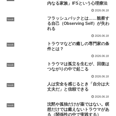
内なる家族」IFSという心理療法
2026.06.18
フラッシュバックとは……観察す
book
る自己（Observing Self）が失わ
れる
2026.06.18
トラウマなどの癒しの専門家の条
book
件とは？
2026.06.18
トラウマは孤立を生むが、回復は
book
つながりの中で起こる
2026.06.18
人は安全を感じるとき「自分は大
book
丈夫だ」と信頼できる
2026.06.18
沈黙や孤独だけが薬ではない。瞑
book
想だけでは癒えないトラウマがあ
る（関係性の中で実践する）