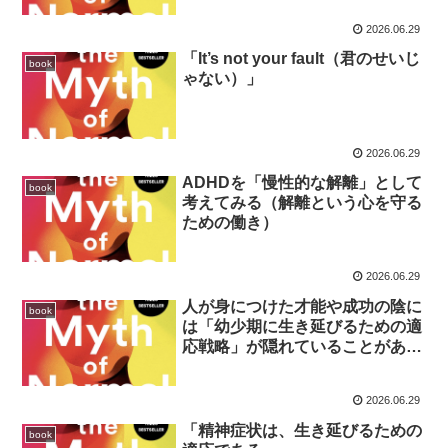
2026.06.29
「It’s not your fault（君のせいじ
book
ゃない）」
2026.06.29
ADHDを「慢性的な解離」として
book
考えてみる（解離という心を守る
ための働き）
2026.06.29
人が身につけた才能や成功の陰に
book
は「幼少期に生き延びるための適
応戦略」が隠れていることがあ
る。
2026.06.29
「精神症状は、生き延びるための
book