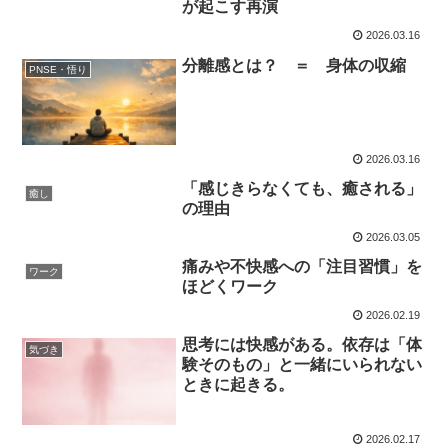
が起こす再演
2026.03.16
分離感とは？ ＝ 身体の収縮
PNSE・悟り
2026.03.16
「感じきらなくても、癒される」
癒し
の理由
2026.03.05
痛みや不快感への「注目習慣」を
ワーク
ほどくワーク
2026.02.19
思考には快感がある。依存は「体
気づき
験そのもの」と一緒にいられない
ときに起きる。
2026.02.17