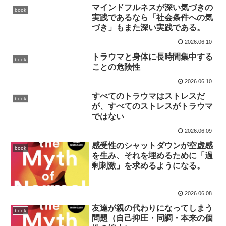
マインドフルネスが深い気づきの
book
実践であるなら「社会条件への気
づき」もまた深い実践である。
2026.06.10
トラウマと身体に長時間集中する
book
ことの危険性
2026.06.10
すべてのトラウマはストレスだ
book
が、すべてのストレスがトラウマ
ではない
2026.06.09
感受性のシャットダウンが空虚感
book
を生み、それを埋めるために「過
剰刺激」を求めるようになる。
2026.06.08
友達が親の代わりになってしまう
book
問題（自己抑圧・同調・本来の個