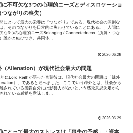
間に不可欠な3つの心理的ニーズとディスロケーショ
（つながりの喪失）
間にとって最大の栄養は『つながり』である。現代社会の深刻な
は、そのつながりを日常的に失わせていることにある。」人間に
な3つの心理的ニーズBelonging / Connectedness（所属・つな
）誰かと結びつき、共同体...
2026.06.29
（Alienation）が現代社会最大の問題
72年にLord Reithが語った言葉彼は、現代社会最大の問題は「疎外
lienation）」であると述べました。ここでいう疎外とは、社会から
離されている感覚自分には影響力がないという感覚意思決定から
されている感覚を意味しま...
2026.06.29
間にとって最大のストレスは「喪失の予感」：資本