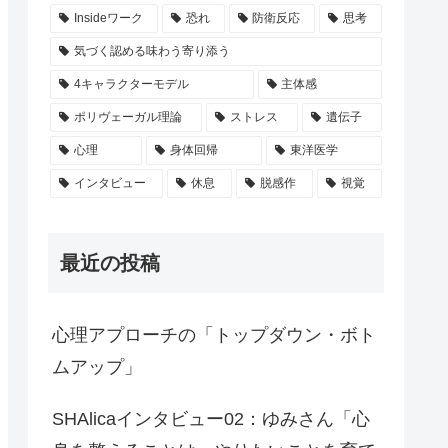
Insideワーク
恐れ
防衛反応
思考
気づく認める味わう寄り添う
4キャラクターモデル
主体感
ポリヴェーガル理論
ストレス
遺伝子
心理
身体回帰
東洋医学
インタビュー
休息
脱感作
視覚
最近の投稿
心理アプローチの「トップダウン・ボト
ムアップ」
SHAlicaインタビュー02：ゆみさん「心