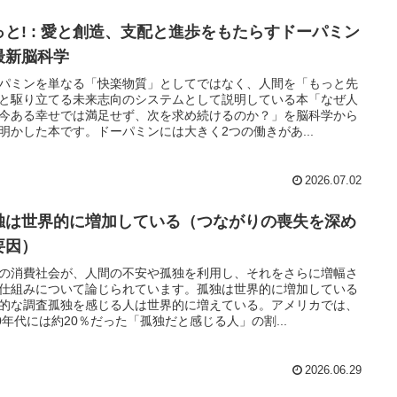
っと! : 愛と創造、支配と進歩をもたらすドーパミン
最新脳科学
パミンを単なる「快楽物質」としてではなく、人間を「もっと先
と駆り立てる未来志向のシステムとして説明している本「なぜ人
今ある幸せでは満足せず、次を求め続けるのか？」を脳科学から
明かした本です。ドーパミンには大きく2つの働きがあ...
2026.07.02
独は世界的に増加している（つながりの喪失を深め
要因）
の消費社会が、人間の不安や孤独を利用し、それをさらに増幅さ
仕組みについて論じられています。孤独は世界的に増加している
的な調査孤独を感じる人は世界的に増えている。アメリカでは、
80年代には約20％だった「孤独だと感じる人」の割...
2026.06.29