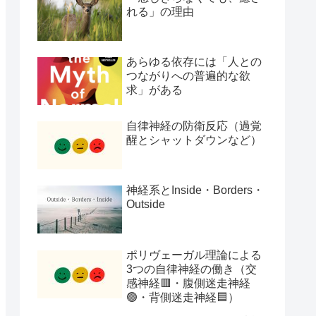
れる」の理由
あらゆる依存には「人との
つながりへの普遍的な欲
求」がある
自律神経の防衛反応（過覚
醒とシャットダウンなど）
神経系とInside・Borders・
Outside
ポリヴェーガル理論による
3つの自律神経の働き（交
感神経🟥・腹側迷走神経
🟢・背側迷走神経🟦）