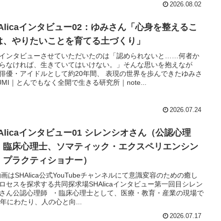
2026.08.02
HAlicaインタビュー02：ゆみさん「心身を整えるこ
は、やりたいことを育てる土づくり」
インタビューさせていただいたのは「認められないと……何者か
らなければ、生きていてはいけない。」そんな思いを抱えなが
俳優・アイドルとして約20年間、 表現の世界を歩んできたゆみさ
UMI｜とんでもなく全開で生きる研究所｜note...
2026.07.24
HAlicaインタビュー01 シレンシオさん（公認心理
、臨床心理士、ソマティック・エクスペリエンシン
・プラクティショナー）
 動画はSHAlica公式YouTubeチャンネルにて意識変容のための癒し
ロセスを探求する共同探求場SHAlicaインタビュー第一回目シレン
さん公認心理師 ・臨床心理士として、医療・教育・産業の現場で
5年にわたり、人の心と向...
2026.07.17