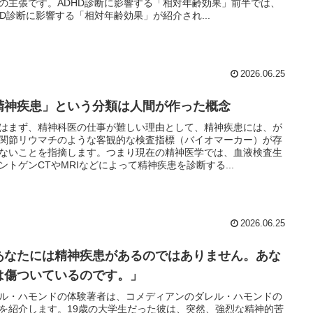
の主張です。ADHD診断に影響する「相対年齢効果」前半では、
HD診断に影響する「相対年齢効果」が紹介され...
2026.06.25
精神疾患」という分類は人間が作った概念
はまず、精神科医の仕事が難しい理由として、精神疾患には、が
関節リウマチのような客観的な検査指標（バイオマーカー）が存
ないことを指摘します。つまり現在の精神医学では、血液検査生
ントゲンCTやMRIなどによって精神疾患を診断する...
2026.06.25
あなたには精神疾患があるのではありません。あな
は傷ついているのです。」
ル・ハモンドの体験著者は、コメディアンのダレル・ハモンドの
を紹介します。19歳の大学生だった彼は、突然、強烈な精神的苦