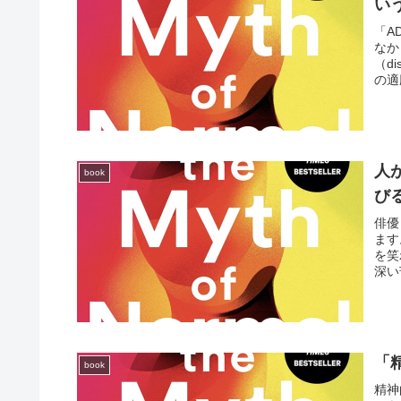
い
「A
なか
（d
の適
人
book
び
俳優
ます
を笑
深い
「
book
精神