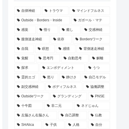
自律神経
トラウマ
マインドフルネス
Outside・Borders・Inside
ガボール・マテ
感覚
悟り
癒し
交感神経
腹側迷走神経
依存
Bordersワーク
自我
瞑想
感情
背側迷走神経
覚醒
思考円
自動思考
解離
探求
エンボディメント
うつ
霊的エゴ
怒り
静けさ
自己モデル
副交感神経
ボディフルネス
協働調整
Outsideワーク
グランディング
PNSE
十牛図
非二元
ネドじゅん
左脳さん右脳さん
自己調整
仏教
SHAlica
子供
人格
自分