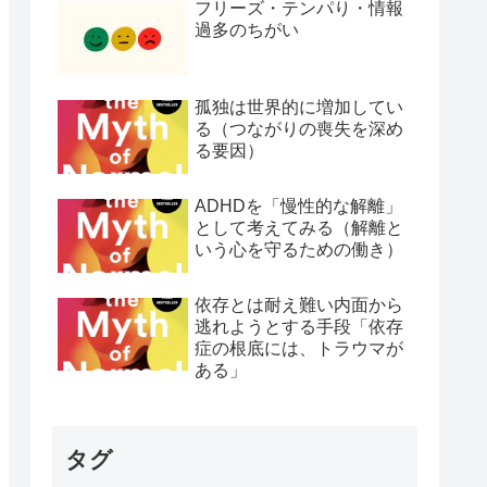
フリーズ・テンパり・情報
過多のちがい
孤独は世界的に増加してい
る（つながりの喪失を深め
る要因）
ADHDを「慢性的な解離」
として考えてみる（解離と
いう心を守るための働き）
依存とは耐え難い内面から
逃れようとする手段「依存
症の根底には、トラウマが
ある」
タグ