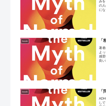
みを
の人
にな
「
book
著者
よっ
感受
良い
「
book
AD
して