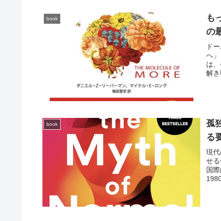
も
book
の
ドー
へ」
は、
解き
孤
book
る
現代
せる
国際
19