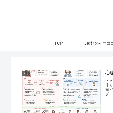
TOP
3種類のイマココ
心
癒し
トッ
体で
頭・
プ・