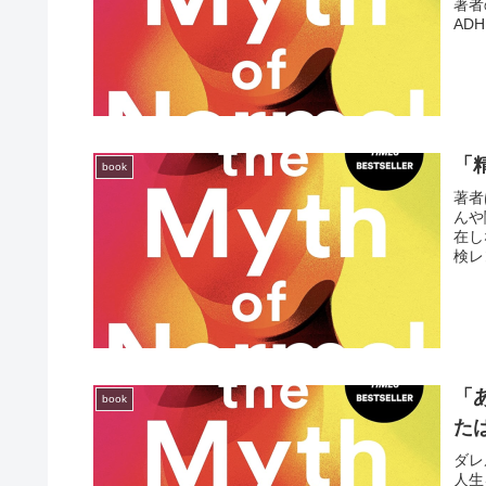
著者
AD
「
book
著者
んや
在し
検レ
「
book
た
ダレ
人生