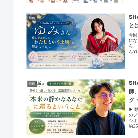
S
動画
と
今回
にな
ら、
んY
S
動画
師
グ
▶︎
のプ
シオ
約2