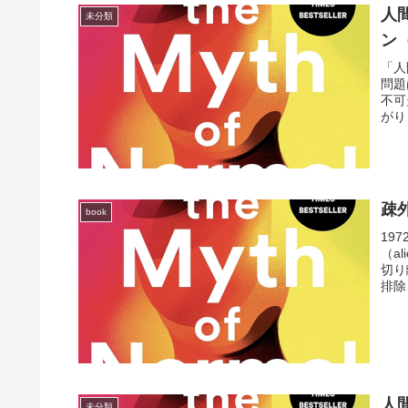
人
未分類
ン
「人
問題
不可欠
がり
疎外
book
19
（a
切り
排除
人
未分類