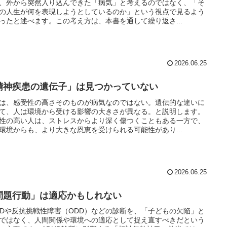
、外から突然入り込んできた「病気」と考えるのではなく、「そ
の人生が何を表現しようとしているのか」という視点で見るよう
ったと述べます。この考え方は、本書を通して繰り返さ...
2026.06.25
精神疾患の遺伝子」は見つかっていない
は、感受性の高さそのものが病気なのではない。遺伝的な違いに
て、人は環境から受ける影響の大きさが異なる。と説明します。
性の高い人は、ストレスからより深く傷つくこともある一方で、
環境からも、より大きな恩恵を受けられる可能性があり...
2026.06.25
問題行動」は適応かもしれない
HDや反抗挑戦性障害（ODD）などの診断を、「子どもの欠陥」と
ではなく、人間関係や環境への適応として捉え直すべきだという