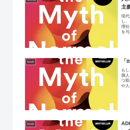
主
現代
し、
理社
を与
「I
book
もし
個人
つ双
や人
A
book