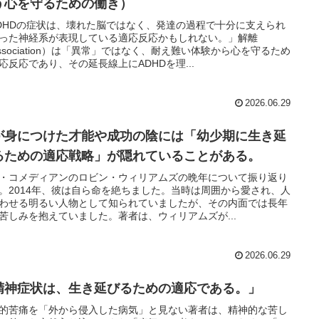
う心を守るための働き）
DHDの症状は、壊れた脳ではなく、発達の過程で十分に支えられ
った神経系が表現している適応反応かもしれない。」解離
issociation）は「異常」ではなく、耐え難い体験から心を守るため
応反応であり、その延長線上にADHDを理...
2026.06.29
が身につけた才能や成功の陰には「幼少期に生き延
るための適応戦略」が隠れていることがある。
・コメディアンのロビン・ウィリアムズの晩年について振り返り
。2014年、彼は自ら命を絶ちました。当時は周囲から愛され、人
わせる明るい人物として知られていましたが、その内面では長年
苦しみを抱えていました。著者は、ウィリアムズが...
2026.06.29
精神症状は、生き延びるための適応である。」
的苦痛を「外から侵入した病気」と見ない著者は、精神的な苦し