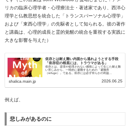
リカの臨床心理学者・心理療法士・著述家であり、西洋心
理学と仏教思想を統合した「トランスパーソナル心理学」
および「東西心理学」の先駆者として知られる。彼の著作
と講義は、心理的成長と霊的覚醒の統合を重視する実践に
大きな影響を与えた）
依存とは耐え難い内面から逃れようとする手段
「依存症の根底には、トラウマがある」
依存とは、逆境や処理されない感情によって生じた耐え難
い苦しみから、一時的に避難するための「避難所
（refuge）」である。依存には必ず何らかの利益
（benefit）や役割があります。例えば、アルコール薬物ギ
ャンブルポルノ過食買い物など、対象...
2026.06.25
shalica.main.jp
例えば、
悲しみがあるのに