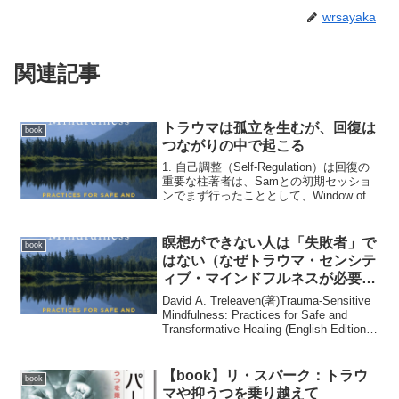
wrsayaka
関連記事
トラウマは孤立を生むが、回復は
book
つながりの中で起こる
1. 自己調整（Self-Regulation）は回復の
重要な柱著者は、Samとの初期セッショ
ンでまず行ったこととして、Window of
Tolerance（耐性の窓）の理解安全な注意
の向け先を見つける限界が近づくサイン
を学ぶことを挙げて...
瞑想ができない人は「失敗者」で
book
はない（なぜトラウマ・センシテ
ィブ・マインドフルネスが必要な
のか？）
David A. Treleaven(著)Trauma-Sensitive
Mindfulness: Practices for Safe and
Transformative Healing (English Edition)
の冒頭にある...
【book】リ・スパーク：トラウ
book
マや抑うつを乗り越えて