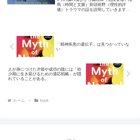
馬（時間と文脈）前頭前野（理性的評
価）トラウマの話を説明していきます。
海馬の機能不全（Hippocampal Failure）
ティムが強盗にあった日、身体にはアド
レナリンコルチゾールなどのストレスホ
ルモ...
「精神疾患の遺伝子」は見つかっていな
い
人が身につけた才能や成功の陰には「幼
少期に生き延びるための適応戦略」が隠
れていることがある。
ホーム
book