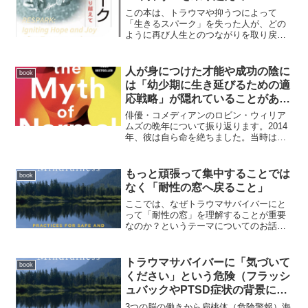
この本は、トラウマや抑うつによって
「生きるスパーク」を失った人が、どの
ように再び人生とのつながりを取り戻し
ていくのかを描いた本です。著者のグレ
イアム・ミュージックは、人が本来持っ
ている生命力や好奇心、喜びを「スパー
人が身につけた才能や成功の陰に
book
ク（火花）」と呼びます。ト...
は「幼少期に生き延びるための適
応戦略」が隠れていることがあ
る。
俳優・コメディアンのロビン・ウィリア
ムズの晩年について振り返ります。2014
年、彼は自ら命を絶ちました。当時は周
囲から愛され、人を笑わせる明るい人物
として知られていましたが、その内面で
は長年深い苦しみを抱えていました。著
もっと頑張って集中することでは
book
者は、ウィリアムズが...
なく「耐性の窓へ戻ること」
ここでは、なぜトラウマサバイバーにと
って「耐性の窓」を理解することが重要
なのか？というテーマについてのお話し
です。耐性の窓とは過覚醒と低覚醒の間
にある最適なゾーン過覚醒
（Hyperarousal）感覚過敏感情反応が強
トラウマサバイバーに「気づいて
book
い過警戒侵入的イメージ（...
ください」という危険（フラッシ
ュバックやPTSD症状の背景にあ
るメカニズム）
3つの脳の働きから扁桃体（危険警報）海