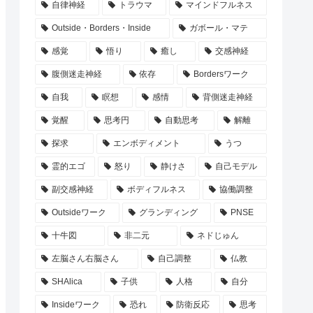
自律神経
トラウマ
マインドフルネス
Outside・Borders・Inside
ガボール・マテ
感覚
悟り
癒し
交感神経
腹側迷走神経
依存
Bordersワーク
自我
瞑想
感情
背側迷走神経
覚醒
思考円
自動思考
解離
探求
エンボディメント
うつ
霊的エゴ
怒り
静けさ
自己モデル
副交感神経
ボディフルネス
協働調整
Outsideワーク
グランディング
PNSE
十牛図
非二元
ネドじゅん
左脳さん右脳さん
自己調整
仏教
SHAlica
子供
人格
自分
Insideワーク
恐れ
防衛反応
思考