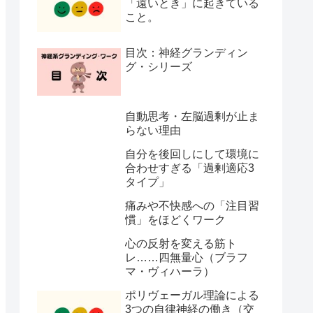
「遠いとき」に起きている
こと。
目次：神経グランディン
グ・シリーズ
自動思考・左脳過剰が止ま
らない理由
自分を後回しにして環境に
合わせすぎる「過剰適応3
タイプ」
痛みや不快感への「注目習
慣」をほどくワーク
心の反射を変える筋ト
レ……四無量心（ブラフ
マ・ヴィハーラ）
ポリヴェーガル理論による
3つの自律神経の働き（交