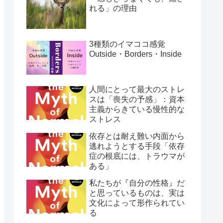
れる」の理由
3種類のイマココ感覚
Outside・Borders・Inside
人間にとって最大のストレ
スは「喪失の予感」：資本
主義からきている慢性的な
ストレス
依存とは耐え難い内面から
逃れようとする手段「依存
症の根底には、トラウマが
ある」
私たちが『自分の性格』だ
と思っているものは、実は
文化によって形作られてい
る