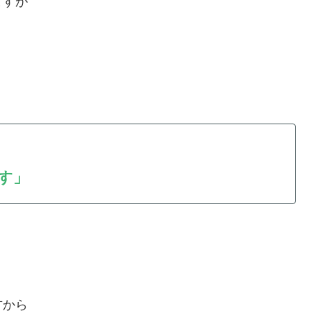
ますが
す」
り方から