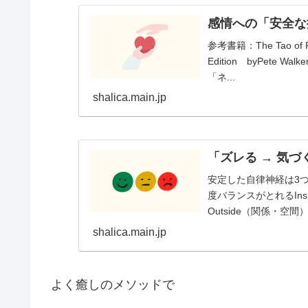
感情への「安全な
参考書籍：The Tao of Full
Edition byPet
「ネ...
shalica.main.jp
「ズレる → 気づ
安定した自律神経は3
度バランスがとれるIns
Outside（関係・空
shalica.main.jp
よく癒しのメソッドで