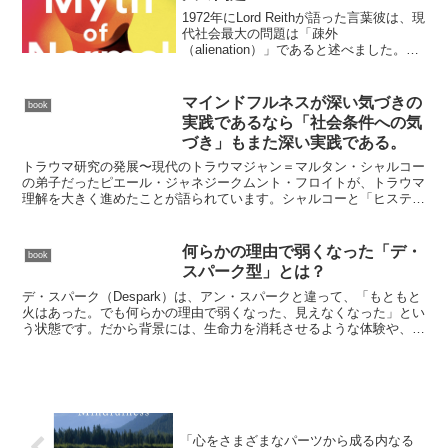
1972年にLord Reithが語った言葉彼は、現
代社会最大の問題は「疎外
（alienation）」であると述べました。こ
こでいう疎外とは、社会から切り離され
ている感覚自分には影響力がないという
感覚意思決定から排除されている感覚を
マインドフルネスが深い気づきの
book
意味しま...
実践であるなら「社会条件への気
づき」もまた深い実践である。
トラウマ研究の発展〜現代のトラウマジャン＝マルタン・シャルコー
の弟子だったピエール・ジャネジークムント・フロイトが、トラウマ
理解を大きく進めたことが語られています。シャルコーと「ヒステリ
ー」ジャン＝マルタン・シャルコーは、ヒステリー症状を持...
何らかの理由で弱くなった「デ・
book
スパーク型」とは？
デ・スパーク（Despark）は、アン・スパークと違って、「もともと
火はあった。でも何らかの理由で弱くなった、見えなくなった」とい
う状態です。だから背景には、生命力を消耗させるような体験や、長
期間のストレス・トラウマがあることが多いです。デ...
「心をさまざまなパーツから成る内なる