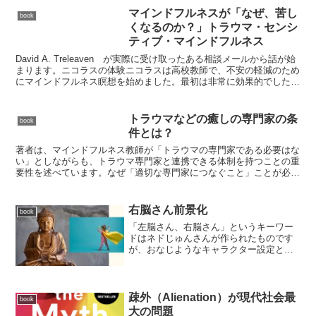
マインドフルネスが「なぜ、苦し
book
くなるのか？」トラウマ・センシ
ティブ・マインドフルネス
David A. Treleaven が実際に受け取ったある相談メールから話が始
まります。ニコラスの体験ニコラスは高校教師で、不安の軽減のため
にマインドフルネス瞑想を始めました。最初は非常に効果的でした。
頭がクリアになる集中力が高まる落ち着...
トラウマなどの癒しの専門家の条
book
件とは？
著者は、マインドフルネス教師が「トラウマの専門家である必要はな
い」としながらも、トラウマ専門家と連携できる体制を持つことの重
要性を述べています。なぜ「適切な専門家につなぐこと」ことが必要
なのか？マインドフルネスの参加者の中には、PTSD発達...
右脳さん前景化
book
「左脳さん、右脳さん」というキーワー
ドはネドじゅんさんが作られたものです
が、おなじようなキャラクター設定とし
てジル・ボルト・テイラー博士の著書
Whole Brainにかかれている「4キャラク
ターモデル」というのがあります。キャ
ラ1 左脳思考...
疎外（Alienation）が現代社会最
book
大の問題