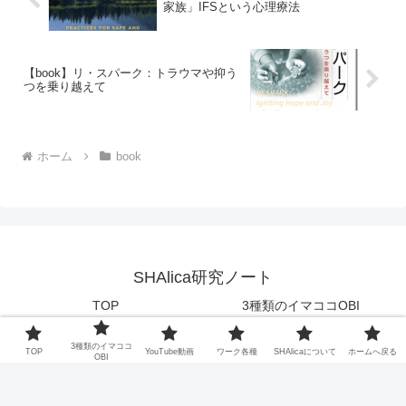
家族」IFSという心理療法
【book】リ・スパーク：トラウマや抑う
つを乗り越えて
ホーム
book
SHAlica研究ノート
TOP
3種類のイマココOBI
YouTube動画
ワーク各種
3種類のイマココ
TOP
YouTube動画
ワーク各種
SHAlicaについて
ホームへ戻る
SHAlicaについて
ホームへ戻る
OBI
© 2025 SHAlica研究ノート.