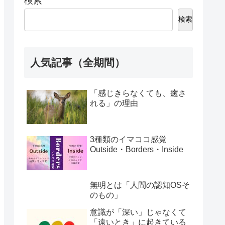
検索
検索
人気記事（全期間）
「感じきらなくても、癒さ
れる」の理由
3種類のイマココ感覚
Outside・Borders・Inside
無明とは「人間の認知OSそ
のもの」
意識が「深い」じゃなくて
「遠いとき」に起きている