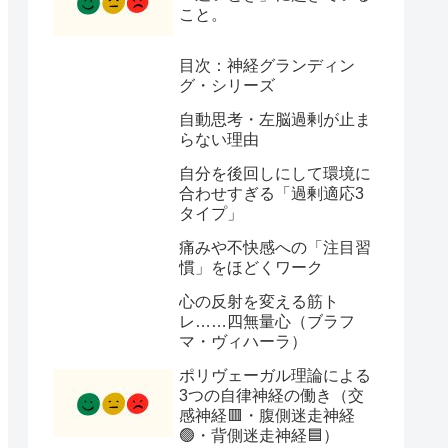
こと。
目次：神経グランディン
グ・シリーズ
自動思考・左脳過剰が止ま
らない理由
自分を後回しにして環境に
合わせすぎる「過剰適応3
タイプ」
痛みや不快感への「注目習
慣」をほどくワーク
心の反射を変える筋ト
レ……四無量心（ブラフ
マ・ヴィハーラ）
ポリヴェーガル理論による
3つの自律神経の働き（交
感神経🟥・腹側迷走神経
🟢・背側迷走神経🟦）