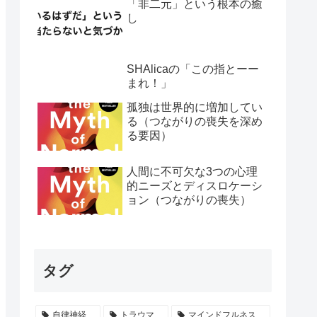
「非二元」という根本の癒
し
SHAlicaの「この指とーー
まれ！」
孤独は世界的に増加してい
る（つながりの喪失を深め
る要因）
人間に不可欠な3つの心理
的ニーズとディスロケーシ
ョン（つながりの喪失）
タグ
自律神経
トラウマ
マインドフルネス