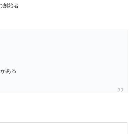
の創始者
クがある