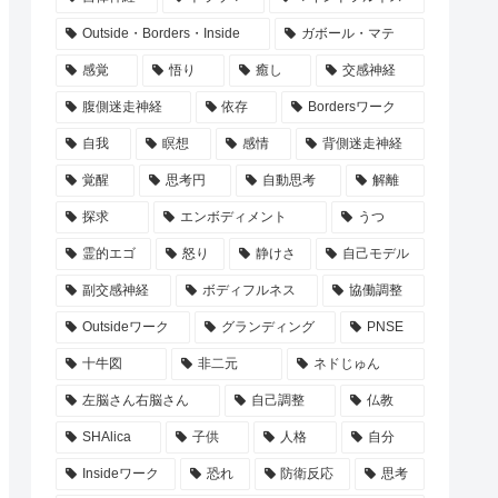
Outside・Borders・Inside
ガボール・マテ
感覚
悟り
癒し
交感神経
腹側迷走神経
依存
Bordersワーク
自我
瞑想
感情
背側迷走神経
覚醒
思考円
自動思考
解離
探求
エンボディメント
うつ
霊的エゴ
怒り
静けさ
自己モデル
副交感神経
ボディフルネス
協働調整
Outsideワーク
グランディング
PNSE
十牛図
非二元
ネドじゅん
左脳さん右脳さん
自己調整
仏教
SHAlica
子供
人格
自分
Insideワーク
恐れ
防衛反応
思考