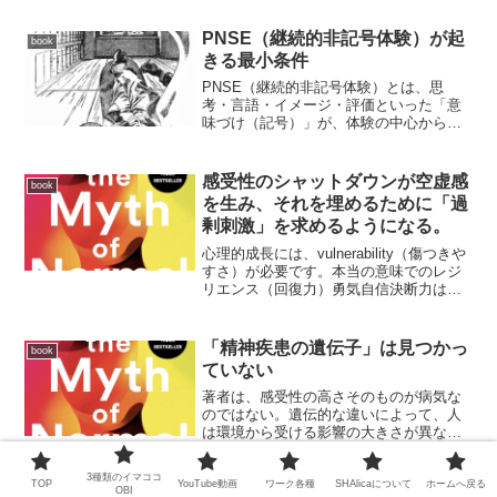
PNSE（継続的非記号体験）が起
book
きる最小条件
PNSE（継続的非記号体験）とは、思
考・言語・イメージ・評価といった「意
味づけ（記号）」が、体験の中心から退
いた状態が、安定して続いている意識の
あり方を指します。PNSE（Persistent
Non-Symbolic Experience...
感受性のシャットダウンが空虚感
book
を生み、それを埋めるために「過
剰刺激」を求めるようになる。
心理的成長には、vulnerability（傷つきや
すさ）が必要です。本当の意味でのレジ
リエンス（回復力）勇気自信決断力は、
傷つきやすさを失った状態からは生まれ
ない感情を閉じると「成長も止まる」子
どもが傷つくことを避けるために、感情
「精神疾患の遺伝子」は見つかっ
book
を閉じて...
ていない
著者は、感受性の高さそのものが病気な
のではない。遺伝的な違いによって、人
は環境から受ける影響の大きさが異な
る。と説明します。感受性の高い人は、
ストレスからより深く傷つくこともある
3種類のイマココ
一方で、良い環境からも、より大きな恩
TOP
YouTube動画
ワーク各種
SHAlicaについて
ホームへ戻る
あらゆる依存には「人とのつなが
OBI
book