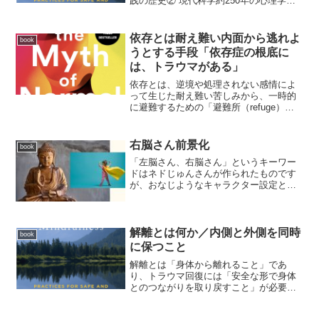
践の歴史② 現代科学約250年の心理学・
医学・神経科学トラウマセンシティブ・
マインドフルネスは、この両方の影響を
受けていると述べています。ブッダとマ
依存とは耐え難い内面から逃れよ
book
インドフルネス...
うとする手段「依存症の根底に
は、トラウマがある」
依存とは、逆境や処理されない感情によ
って生じた耐え難い苦しみから、一時的
に避難するための「避難所（refuge）」
である。依存には必ず何らかの利益
（benefit）や役割があります。例えば、
アルコール薬物ギャンブルポルノ過食買
右脳さん前景化
book
い物など、対象...
「左脳さん、右脳さん」というキーワー
ドはネドじゅんさんが作られたものです
が、おなじようなキャラクター設定とし
てジル・ボルト・テイラー博士の著書
Whole Brainにかかれている「4キャラク
ターモデル」というのがあります。キャ
ラ1 左脳思考...
解離とは何か／内側と外側を同時
book
に保つこと
解離とは「身体から離れること」であ
り、トラウマ回復には「安全な形で身体
とのつながりを取り戻すこと」が必要で
ある。トラウマを経験した人は、圧倒的
な感覚から身を守るために、身体感覚と