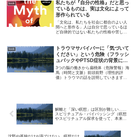
のつながりを弱めることがあります。つ
私たちが『自分の性格』だと思っ
book
まり、解離です。解離すると...
ているものは、実は文化によって
形作られている
「文化は、私たちを社会に都合のよい人
間へと形作る」人は自分で思っているほ
ど自律的ではない私たちの性格や苦しみ
は、個人だけの産物ではなく、その人が
育った文化や社会環境の反映でもある。
個人の問題だと思われている苦しみが、
トラウマサバイバーに「気づいて
book
実は文化そのものの反映で...
ください」という危険（フラッシ
ュバックやPTSD症状の背景にあ
るメカニズム）
3つの脳の働きから扁桃体（危険警報）海
馬（時間と文脈）前頭前野（理性的評
価）トラウマの話を説明していきます。
海馬の機能不全（Hippocampal Failure）
ティムが強盗にあった日、身体にはアド
レナリンコルチゾールなどのストレスホ
ルモ...
解離と「深い瞑想」は区別が難しい……
スピリチュアル・バイパッシング（瞑想
やスピリチュアル探求を使って、本来向
き合うべき感情や課題を避けてしまうこ
と）
沈黙や孤独だけが薬ではない。瞑想だけ