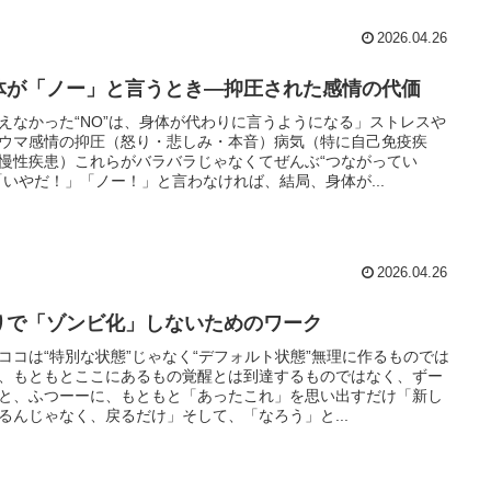
2026.04.26
体が「ノー」と言うとき―抑圧された感情の代価
えなかった“NO”は、身体が代わりに言うようになる」ストレスや
ウマ感情の抑圧（怒り・悲しみ・本音）病気（特に自己免疫疾
慢性疾患）これらがバラバラじゃなくてぜんぶ“つながってい
「いやだ！」「ノー！」と言わなければ、結局、身体が...
2026.04.26
りで「ゾンビ化」しないためのワーク
ココは“特別な状態”じゃなく“デフォルト状態”無理に作るものでは
、もともとここにあるもの覚醒とは到達するものではなく、ずー
と、ふつーーに、もともと「あったこれ」を思い出すだけ「新し
るんじゃなく、戻るだけ」そして、「なろう」と...