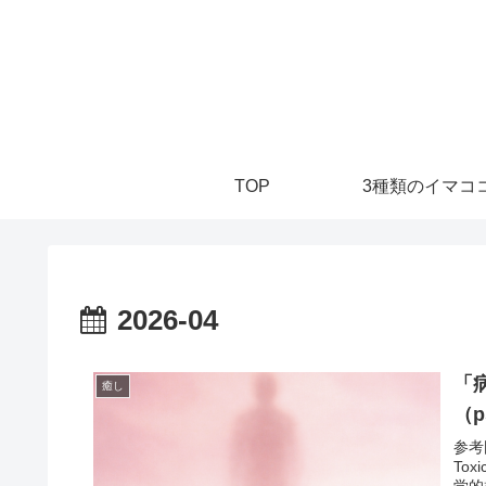
TOP
3種類のイマココ
2026-04
「
癒し
（p
参考図書
Tox
学的