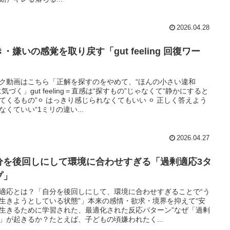
2026.04.28
・嫌いの感覚を取り戻す「gut feeling 回復ワー
」
ク動画はこちら「正解を探すのをやめて、“ほんの小さい違和
に気づく」gut feeling＝直感は“探すもの”じゃなくて“静かにすると
てくるもの”⚪︎ はっきり感じられなくてもいい ⚪︎ 正しく答えよう
なくていい“1ミリの違い...
2026.04.27
分を後回しにして環境に合わせすぎる「過剰適応3タ
プ」
適応とは？「自分を後回しにして、環境に合わせすぎることで“う
生きようとしている状態”」本来の感情・欲求・境界を抑えて“安
生きるために学習された、最適化された反応パターン”なぜ「過剰
」が起きるか？たとえば、子どもの頃嫌われたく...