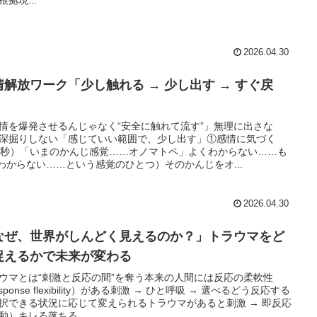
2026.04.30
情解放ワーク「少し触れる → 少し出す → すぐ戻
」
情を爆発させるんじゃなく“安全に触れて流す”」無理に出さな
深掘りしない「感じていい範囲で、少し出す」①感情に気づく
0秒）「いまのかんじ感覚……オノマトペ」よくわからない……も
(わからない……という感覚のひとつ）そのかんじをオ...
2026.04.30
なぜ、世界がしんどく見えるのか？」トラウマをど
捉えるかで未来が変わる
ウマとは“刺激と反応の間”を奪う本来の人間には反応の柔軟性
sponse flexibility）がある刺激 → ひと呼吸 → 選べるどう反応する
択できる状況に応じて変えられるトラウマがあると刺激 → 即反応
動）キレる落ちる...