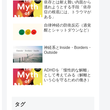
依存とは耐え難い内面から
逃れようとする手段「依存
症の根底には、トラウマが
ある」
自律神経の防衛反応（過覚
醒とシャットダウンなど）
神経系とInside・Borders・
Outside
ADHDを「慢性的な解離」
として考えてみる（解離と
いう心を守るための働き）
タグ