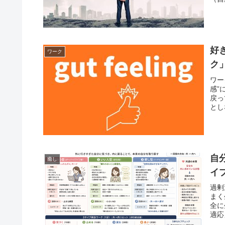
好き
ワーク
ク
ワー
感”
戻っ
とし
自
癒し
イ
過剰
まく
全に
適応