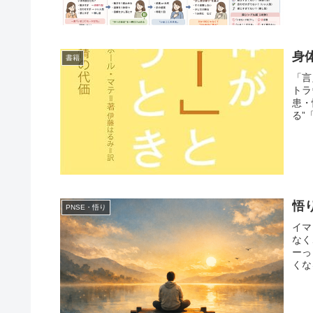
身
書籍
「言
トラ
患・
る”
悟
PNSE・悟り
イマ
なく
ーっ
くな