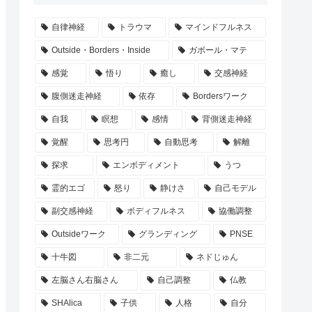
自律神経
トラウマ
マインドフルネス
Outside・Borders・Inside
ガボール・マテ
感覚
悟り
癒し
交感神経
腹側迷走神経
依存
Bordersワーク
自我
瞑想
感情
背側迷走神経
覚醒
思考円
自動思考
解離
探求
エンボディメント
うつ
霊的エゴ
怒り
静けさ
自己モデル
副交感神経
ボディフルネス
協働調整
Outsideワーク
グランディング
PNSE
十牛図
非二元
ネドじゅん
左脳さん右脳さん
自己調整
仏教
SHAlica
子供
人格
自分