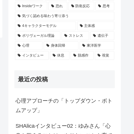
Insideワーク
恐れ
防衛反応
思考
気づく認める味わう寄り添う
4キャラクターモデル
主体感
ポリヴェーガル理論
ストレス
遺伝子
心理
身体回帰
東洋医学
インタビュー
休息
脱感作
視覚
最近の投稿
心理アプローチの「トップダウン・ボト
ムアップ」
SHAlicaインタビュー02：ゆみさん「心