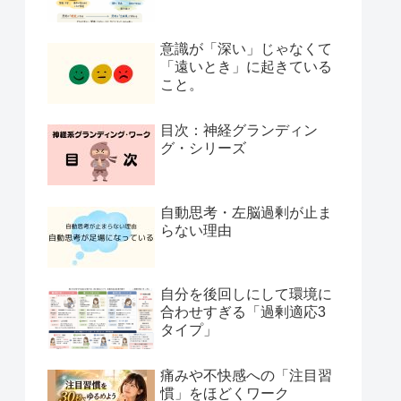
意識が「深い」じゃなくて
「遠いとき」に起きている
こと。
目次：神経グランディン
グ・シリーズ
自動思考・左脳過剰が止ま
らない理由
自分を後回しにして環境に
合わせすぎる「過剰適応3
タイプ」
痛みや不快感への「注目習
慣」をほどくワーク