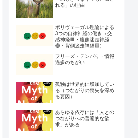
れる」の理由
ポリヴェーガル理論による
3つの自律神経の働き（交
感神経🟥・腹側迷走神経
🟢・背側迷走神経🟦）
フリーズ・テンパり・情報
過多のちがい
孤独は世界的に増加してい
る（つながりの喪失を深め
る要因）
あらゆる依存には「人との
つながりへの普遍的な欲
求」がある