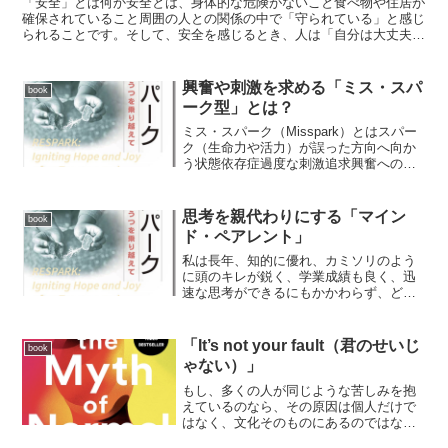
「安全」とは何か安全とは、身体的な危険がないこと食べ物や住居が
確保されていること周囲の人との関係の中で「守られている」と感じ
られることです。そして、安全を感じるとき、人は「自分は大丈夫
だ」と信頼できると述べています。「ニューロセプション」と...
興奮や刺激を求める「ミス・スパ
book
ーク型」とは？
ミス・スパーク（Misspark）とはスパー
ク（生命力や活力）が誤った方向へ向か
う状態依存症過度な刺激追求興奮への執
着強迫的な成功追求本当の生命力ではな
く、ドーパミン的な刺激を「スパークと
勘違いしている状態」として描かれま
思考を親代わりにする「マイン
book
す。そのため特徴①...
ド・ペアレント」
私は長年、知的に優れ、カミソリのよう
に頭のキレが鋭く、学業成績も良く、迅
速な思考ができるにもかかわらず、どこ
か生気がなく、手の届きにくい人にたく
さん出会ってきた。こうした人々は「頭
の中」にいる状態で、自らの感情に触れ
「It’s not your fault（君のせいじ
book
ることができない。リ・ス...
ゃない）」
もし、多くの人が同じような苦しみを抱
えているのなら、その原因は個人だけで
はなく、文化そのものにあるのではない
か。依存ADHDうつ双極性障害統合失調