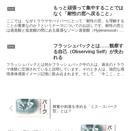
症摂食障害などを、「異常」ではなくト
ラウマや人生への適応としてこの本は読
もっと頑張って集中することでは
book
み解いています。双極性...
なく「耐性の窓へ戻ること」
ここでは、なぜトラウマサバイバーにとって「耐性の窓」を理解する
ことが重要なのか？というテーマについてのお話しです。耐性の窓と
は過覚醒と低覚醒の間にある最適なゾーン過覚醒（Hyperarousal）感
覚過敏感情反応が強い過警戒侵入的イメージ（...
フラッシュバックとは……観察す
book
る自己（Observing Self）が失わ
れる
フラッシュバックとは何かフラッシュバック中の人は、過去のトラウ
マ体験に圧倒されていると説明しています。そのとき人は、強烈な感
情身体感覚イメージ記憶に飲み込まれます。そして、「今ここ」との
つながりが弱くなることがあります。観察する自己（Obs...
興奮や刺激を求める「ミス・スパーク
型」とは？