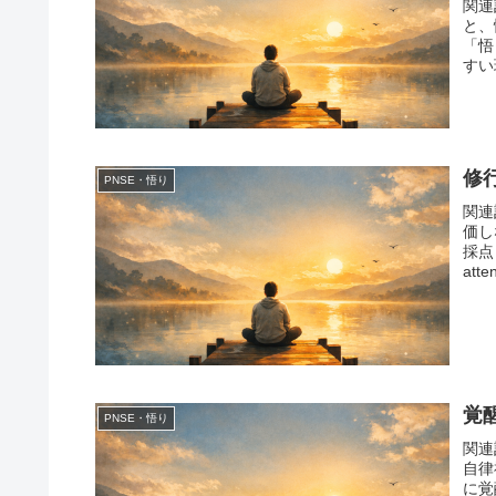
関連
と、
「悟
すい
修
PNSE・悟り
関連
価し
採点
atte
覚
PNSE・悟り
関連
自律
に覚