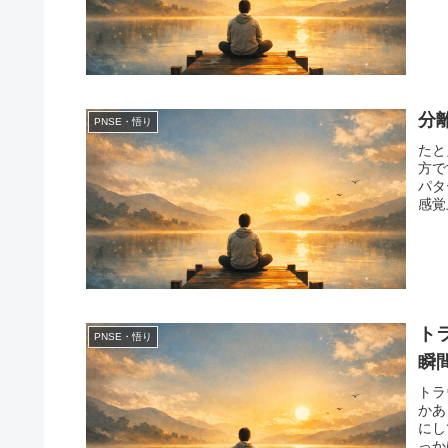
分
PNSE・悟り
たと
方で
パタ
感覚
ト
PNSE・悟り
瞬
トラ
かあ
にし
っか