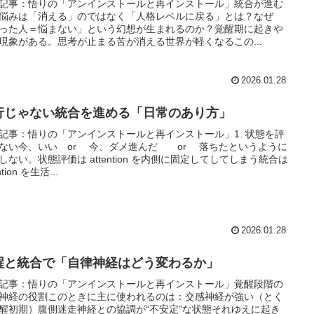
記事：悟りの「アンインストールと再インストール」統合が進む
悩みは「消える」のではなく「人格レベルに戻る」とは？なぜ
った人＝悩まない」という幻想が生まれるのか？覚醒期に起きや
現象がある。思考が止まる苦が消える世界が軽くなるこの...
2026.01.28
行じゃない統合を進める「日常のあり方」
記事：悟りの「アンインストールと再インストール」1. 状態を評
ない今、いい or 今、ダメ進んだ or 落ちたというように
しない。状態評価は attention を内側に固定してしてしまう統合は
ntion を生活...
2026.01.28
醒と統合で「自律神経はどう変わるか」
記事：悟りの「アンインストールと再インストール」覚醒段階の
神経の役割このときに主に使われるのは：交感神経が強い（とく
醒初期）腹側迷走神経との協調が“不安定”な状態それゆえに起き