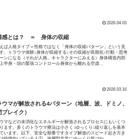
2026.04.03
離感とは？ ＝ 身体の収縮
えば人格タイプ＝性格ではなく「身体の収縮パターン」という見
す。トラウマ体験↓身体が収縮する↓その収縮が長期化↓行動・思考
ーンになる（それが人格、キャラクターにみえる）身体構造内部
上半身・頭の緊張コントロール身体から離れる空虚...
2026.03.16
ラウマが解放される4パターン（地層、波、ドミノ、
間ブレイク）
ウマなどの未消化なエネルギーが解放されるプロセスにもいくつ
ります。多くのトラウマ療法は小さく↓ゆっくり↓繰り返しを基本
ています。以下、安全な順番ですタイプ解放のスピード起き方き
け特徴向いている人① 地層型非常にゆっくり気づか...