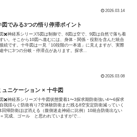
2026.03.14
牛図でみる3つの悟り停滞ポイント
図✖️神経系シリーズ5図は制御で、8図は空で、9図は自然で落ち着
すい。そこから10図へ進むには、身体・関係・役割を含んだ統合
接続です。十牛図は一見「10段階の一本道」に見えますが、実際
途中に3つの分岐・停滞点があります。探求...
2026.03.08
ミュニケーション × 十牛図
図✖️神経系シリーズ十牛図状態愛着1〜3探求期防衛強い4〜6探求
自我揺らぐ防衛有り7空体験防衛まだ残る8空安定防衛減っていく
体回帰防衛ほぼ消える（腹側迷走神経に比例）10統合防衛出ない
 = 完成、ゴール と思われていますがで...