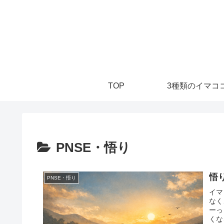
TOP
3種類のイマココ
PNSE・悟り
悟
PNSE・悟り
イマ
なく
ーっ
くな