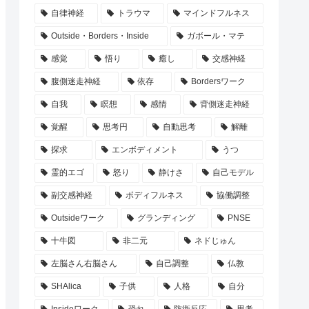
自律神経
トラウマ
マインドフルネス
Outside・Borders・Inside
ガボール・マテ
感覚
悟り
癒し
交感神経
腹側迷走神経
依存
Bordersワーク
自我
瞑想
感情
背側迷走神経
覚醒
思考円
自動思考
解離
探求
エンボディメント
うつ
霊的エゴ
怒り
静けさ
自己モデル
副交感神経
ボディフルネス
協働調整
Outsideワーク
グランディング
PNSE
十牛図
非二元
ネドじゅん
左脳さん右脳さん
自己調整
仏教
SHAlica
子供
人格
自分