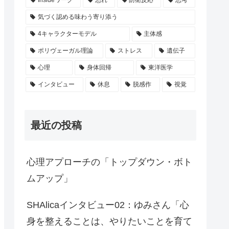
Insideワーク
恐れ
防衛反応
思考
気づく認める味わう寄り添う
4キャラクターモデル
主体感
ポリヴェーガル理論
ストレス
遺伝子
心理
身体回帰
東洋医学
インタビュー
休息
脱感作
視覚
最近の投稿
心理アプローチの「トップダウン・ボト
ムアップ」
SHAlicaインタビュー02：ゆみさん「心
身を整えることは、やりたいことを育て