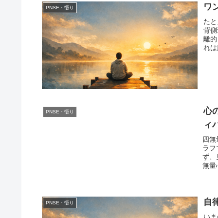
ワ
PNSE・悟り
たと
背側
離的
れは
心
PNSE・悟り
ィ
四無
ラフ
ず、
無量
自
PNSE・悟り
いま