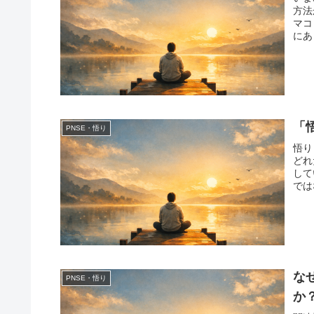
方法
マコ
にあ
「
PNSE・悟り
悟り
どれ
して
では
な
PNSE・悟り
か