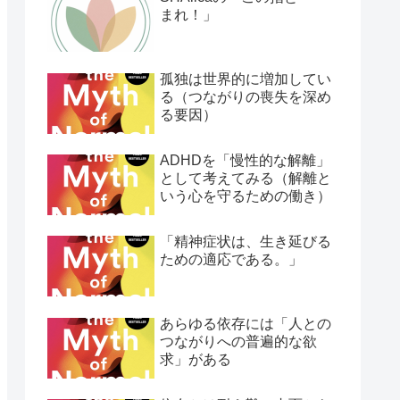
まれ！」
孤独は世界的に増加してい
る（つながりの喪失を深め
る要因）
ADHDを「慢性的な解離」
として考えてみる（解離と
いう心を守るための働き）
「精神症状は、生き延びる
ための適応である。」
あらゆる依存には「人との
つながりへの普遍的な欲
求」がある