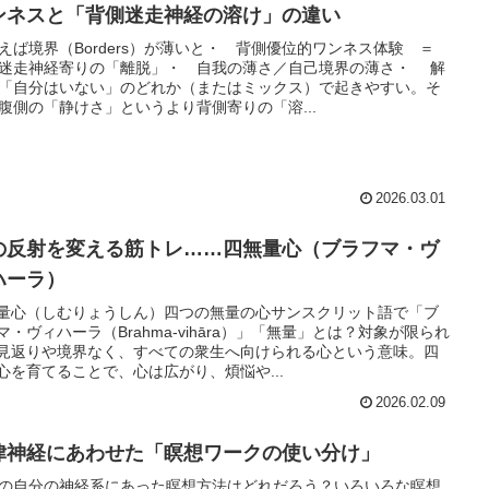
ンネスと「背側迷走神経の溶け」の違い
えば境界（Borders）が薄いと・ 背側優位的ワンネス体験 ＝
迷走神経寄りの「離脱」・ 自我の薄さ／自己境界の薄さ・ 解
「自分はいない」のどれか（またはミックス）で起きやすい。そ
腹側の「静けさ」というより背側寄りの「溶...
2026.03.01
の反射を変える筋トレ……四無量心（ブラフマ・ヴ
ハーラ）
量心（しむりょうしん）四つの無量の心サンスクリット語で「ブ
マ・ヴィハーラ（Brahma-vihāra）」「無量」とは？対象が限られ
見返りや境界なく、すべての衆生へ向けられる心という意味。四
心を育てることで、心は広がり、煩悩や...
2026.02.09
律神経にあわせた「瞑想ワークの使い分け」
の自分の神経系にあった瞑想方法はどれだろう？いろいろな瞑想