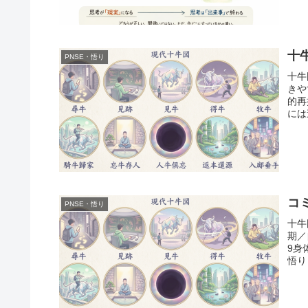
十
PNSE・悟り
十牛
きや
的再
には
コ
PNSE・悟り
十牛
期／
9身
悟り