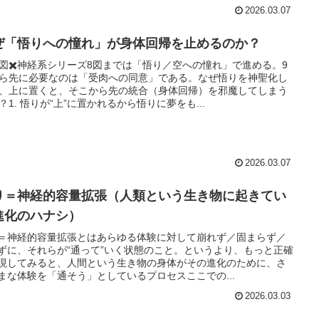
2026.03.07
ぜ「悟りへの憧れ」が身体回帰を止めるのか？
図✖️神経系シリーズ8図までは「悟り／空への憧れ」で進める。9
ら先に必要なのは「受肉への同意」である。なぜ悟りを神聖化し
、上に置くと、そこから先の統合（身体回帰）を邪魔してしまう
？1. 悟りが“上”に置かれるから悟りに夢をも...
2026.03.07
り＝神経的容量拡張（人類という生き物に起きてい
進化のハナシ）
＝神経的容量拡張とはあらゆる体験に対して崩れず／固まらず／
ずに、それらが“通って”いく状態のこと。というより、もっと正確
現してみると、人間という生き物の身体がその進化のために、さ
まな体験を「通そう」としているプロセスここでの...
2026.03.03