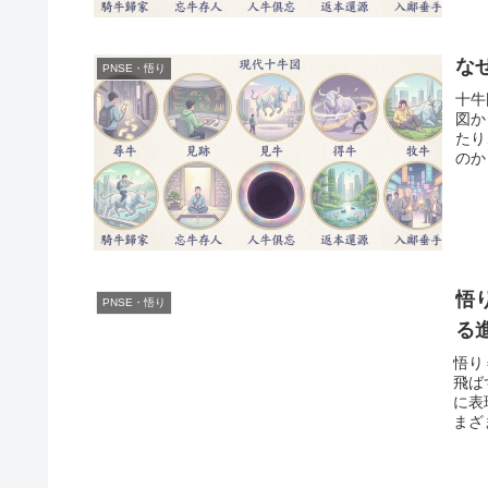
な
PNSE・悟り
十牛
図か
たり
のか
悟
PNSE・悟り
る
悟り
飛ば
に表
まざ