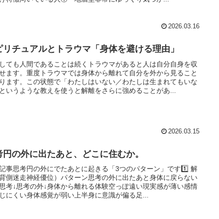
2026.03.16
ピリチュアルとトラウマ「身体を避ける理由」
しても人間であることは続くトラウマがあると人は自分自身を収
せます。重度トラウマでは身体から離れて自分を外から見ること
ります。この状態で「わたしはいない／わたしは生まれてもいな
というような教えを使うと解離をさらに強めることがあ...
2026.03.15
考円の外に出たあと、どこに住むか。
記事思考円の外にでたあとに起きる「3つのパターン」です1️⃣ 解
背側迷走神経優位）パターン思考の外に出たあと身体に戻らない
思考↓思考の外↓身体から離れる体験空っぽ遠い現実感が薄い感情
じにくい身体感覚が弱い上半身に意識が偏る足...