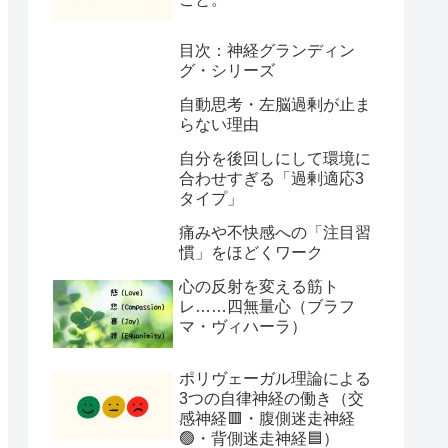
目次：神経グランディン
グ・シリーズ
自動思考・左脳過剰が止ま
らない理由
自分を後回しにして環境に
合わせすぎる「過剰適応3
タイプ」
痛みや不快感への「注目習
慣」をほどくワーク
心の反射を変える筋ト
レ……四無量心（ブラフ
マ・ヴィハーラ）
ポリヴェーガル理論による
3つの自律神経の働き（交
感神経🟥・腹側迷走神経
🟢・背側迷走神経🟦）