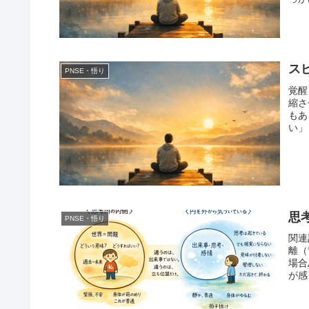
ス
PNSE・悟り
覚醒
縮さ
もあ
い」
思
PNSE・悟り
関連
離（
場合
が感