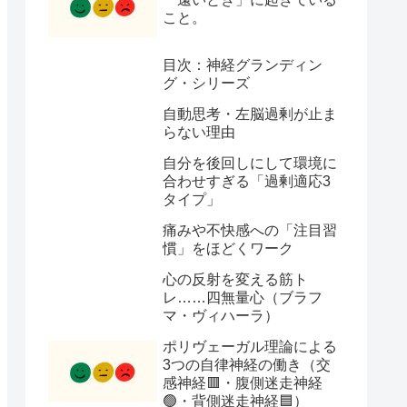
こと。
目次：神経グランディン
グ・シリーズ
自動思考・左脳過剰が止ま
らない理由
自分を後回しにして環境に
合わせすぎる「過剰適応3
タイプ」
痛みや不快感への「注目習
慣」をほどくワーク
心の反射を変える筋ト
レ……四無量心（ブラフ
マ・ヴィハーラ）
ポリヴェーガル理論による
3つの自律神経の働き（交
感神経🟥・腹側迷走神経
🟢・背側迷走神経🟦）