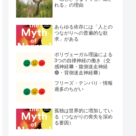
れる」の理由
あらゆる依存には「人との
つながりへの普遍的な欲
求」がある
ポリヴェーガル理論による
3つの自律神経の働き（交
感神経🟥・腹側迷走神経
🟢・背側迷走神経🟦）
フリーズ・テンパり・情報
過多のちがい
孤独は世界的に増加してい
る（つながりの喪失を深め
る要因）