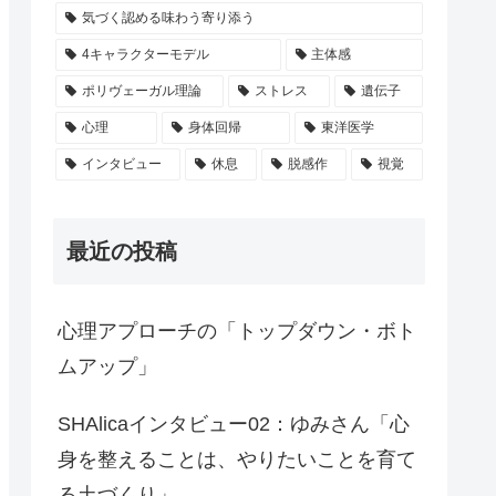
気づく認める味わう寄り添う
4キャラクターモデル
主体感
ポリヴェーガル理論
ストレス
遺伝子
心理
身体回帰
東洋医学
インタビュー
休息
脱感作
視覚
最近の投稿
心理アプローチの「トップダウン・ボト
ムアップ」
SHAlicaインタビュー02：ゆみさん「心
身を整えることは、やりたいことを育て
る土づくり」