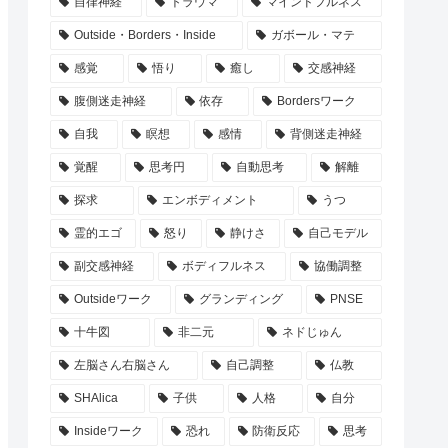
自律神経
トラウマ
マインドフルネス
Outside・Borders・Inside
ガボール・マテ
感覚
悟り
癒し
交感神経
腹側迷走神経
依存
Bordersワーク
自我
瞑想
感情
背側迷走神経
覚醒
思考円
自動思考
解離
探求
エンボディメント
うつ
霊的エゴ
怒り
静けさ
自己モデル
副交感神経
ボディフルネス
協働調整
Outsideワーク
グランディング
PNSE
十牛図
非二元
ネドじゅん
左脳さん右脳さん
自己調整
仏教
SHAlica
子供
人格
自分
Insideワーク
恐れ
防衛反応
思考