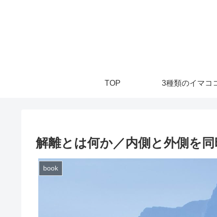
TOP
3種類のイマココ
解離とは何か／内側と外側を同
book