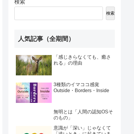
検索
検索
人気記事（全期間）
「感じきらなくても、癒さ
れる」の理由
3種類のイマココ感覚
Outside・Borders・Inside
無明とは「人間の認知OSそ
のもの」
意識が「深い」じゃなくて
「遠いとき」に起きている