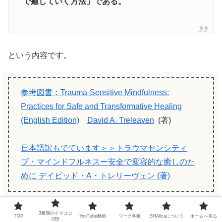
で癒していく方法」である。
という内容です。
参考図書：Trauma-Sensitive Mindfulness:
Practices for Safe and Transformative Healing
(English Edition)
David A. Treleaven
(著)
日本語訳もでています＞＞トラウマセンシティ
ブ・マインドフルネスー安全で変容的な癒しのた
めに デイビッド・A・トレリーヴェン (著)
3種類のイマココ
TOP
YouTube動画
ワーク各種
SHAlicaについて
ホームへ戻る
OBI