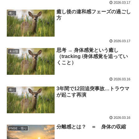
2026.03.17
癒し後の違和感フェーズの過ごし
癒し
方
2026.03.17
思考 → 身体感覚という癒し
未分類
（tracking /身体感覚を追ってい
くこと）
2026.03.16
3年間で12回追突事故…トラウマ
癒し
が起こす再演
2026.03.16
分離感とは？ ＝ 身体の収縮
PNSE・悟り