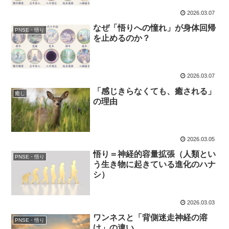
2026.03.07
なぜ「悟りへの憧れ」が身体回帰
PNSE・悟り
を止めるのか？
2026.03.07
「感じきらなくても、癒される」
癒し
の理由
2026.03.05
悟り＝神経的容量拡張（人類とい
PNSE・悟り
う生き物に起きている進化のハナ
シ）
2026.03.03
ワンネスと「背側迷走神経の溶
PNSE・悟り
け」の違い