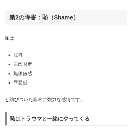
第2の障害：恥（Shame）
恥は、
屈辱
自己否定
無価値感
罪悪感
と結びついた非常に強力な感情です。
恥はトラウマと一緒にやってくる