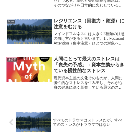
り』である。現代社会の深刻な問題は、
そのつながりを日常的に失わせているこ
とにある。」人間に不可欠な3つの心理的
ニーズBelonging / Connectedness（所
属・つながり）誰かと結びつき、共同
レジリエンス（回復力・資源）に
book
体...
注意をむける
マインドフルネスには大きく2種類の注意
の向け方があると言います。1：Focused
Attention（集中注意）ひとつの対象へ注
意を向ける。例えば、呼吸音足裏接点な
どへの一点集中的な注意の向け方です。
2：Open Monitoring（オ...
人間にとって最大のストレスは
未分類
「喪失の予感」：資本主義からき
ている慢性的なストレス
現代資本主義の文化そのものが、人間に
慢性的なストレスを生み出し、それが心
身の健康に深く影響している最大のスト
レス要因は「心理社会的ストレス」スト
レス研究を総括すると、人間に最も強い
影響を与えるのは、不確実性
（uncertainty）対立・葛...
すべてのトラウマはストレスだが、すべ
てのストレスがトラウマではない