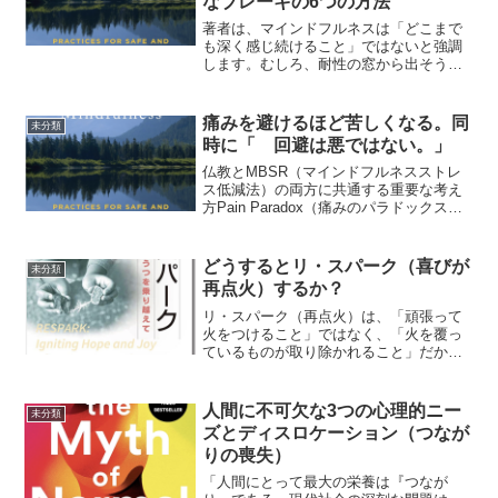
なブレーキの6つの方法
著者は、マインドフルネスは「どこまで
も深く感じ続けること」ではないと強調
します。むしろ、耐性の窓から出そうに
なったら、ブレーキをかける能力が必要
だと言います。アクセルだけでなくブレ
ーキを持つことトラウマサバイバーにと
痛みを避けるほど苦しくなる。同
未分類
って自己調整とはアクセル...
時に「 回避は悪ではない。」
仏教とMBSR（マインドフルネスストレ
ス低減法）の両方に共通する重要な考え
方Pain Paradox（痛みのパラドックス）
を紹介します。痛みのパラドックス痛み
を避けるほど苦しくなる人間には逃げる
否認する抵抗する押し込めるという自然
どうするとリ・スパーク（喜びが
未分類
な傾向があ...
再点火）するか？
リ・スパーク（再点火）は、「頑張って
火をつけること」ではなく、「火を覆っ
ているものが取り除かれること」だか
ら、「もっとやる気を出そう」「もっと
ポジティブになろう」ではないまず誤解
されやすいことデ・スパークの人は、生
人間に不可欠な3つの心理的ニー
未分類
命力がないのではなく、生命...
ズとディスロケーション（つなが
りの喪失）
「人間にとって最大の栄養は『つなが