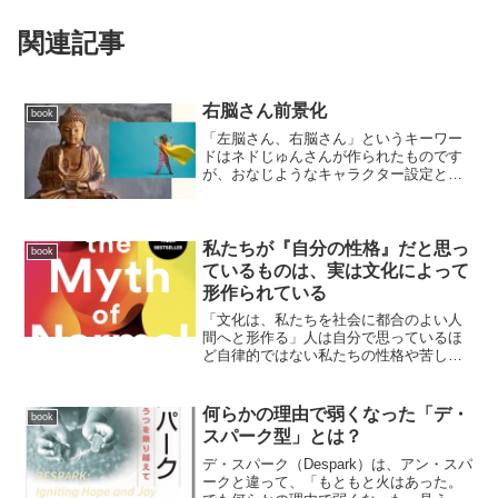
関連記事
右脳さん前景化
book
「左脳さん、右脳さん」というキーワー
ドはネドじゅんさんが作られたものです
が、おなじようなキャラクター設定とし
てジル・ボルト・テイラー博士の著書
Whole Brainにかかれている「4キャラク
ターモデル」というのがあります。キャ
ラ1 左脳思考...
私たちが『自分の性格』だと思っ
book
ているものは、実は文化によって
形作られている
「文化は、私たちを社会に都合のよい人
間へと形作る」人は自分で思っているほ
ど自律的ではない私たちの性格や苦しみ
は、個人だけの産物ではなく、その人が
育った文化や社会環境の反映でもある。
個人の問題だと思われている苦しみが、
何らかの理由で弱くなった「デ・
book
実は文化そのものの反映で...
スパーク型」とは？
デ・スパーク（Despark）は、アン・スパ
ークと違って、「もともと火はあった。