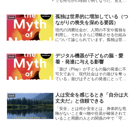
でも何らかの理由で弱くなった、見えな
くなった」という状態です。だから背景
には、生命力を消耗させるような体験
や、長期間のストレス・トラウマがある
孤独は世界的に増加している（つ
book
ことが多いです。デ...
ながりの喪失を深める要因）
現代の消費社会が、人間の不安や孤独を
利用し、それをさらに増幅させる仕組み
について論じられています。孤独は世界
的に増加している国際的な調査孤独を感
じる人は世界的に増えている。アメリカ
では、1980年代には約20％だった「孤独
デジタル機器が子どもの脳・愛
book
だと感じる人」の割...
着・発達に与える影響
「遊び（Play）が子どもの脳の発達に不
可欠であり、現代社会はその遊びを奪っ
ている」遊びは子どもの発達にとって贅
沢品ではなく必需品であり、それを失う
ことは脳の発達そのものを損なう可能性
がある。こうした環境の中で、私たち
人は安全を感じるとき「自分は大
book
は、どんな脳を育ててい...
丈夫だ」と信頼できる
「安全」とは何か安全とは、身体的な危
険がないこと食べ物や住居が確保されて
いること周囲の人との関係の中で「守ら
れている」と感じられることです。そし
て、安全を感じるとき、人は「自分は大
丈夫だ」と信頼できると述べています。