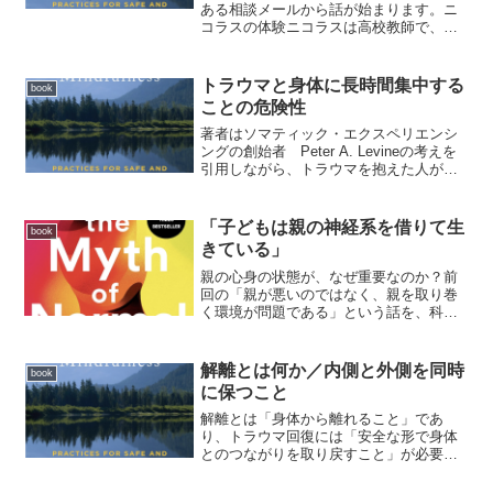
ある相談メールから話が始まります。ニ
コラスの体験ニコラスは高校教師で、不
安の軽減のためにマインドフルネス瞑想
を始めました。最初は非常に効果的でし
た。頭がクリアになる集中力が高まる落
トラウマと身体に長時間集中する
book
ち着...
ことの危険性
著者はソマティック・エクスペリエンシ
ングの創始者 Peter A. Levineの考えを
引用しながら、トラウマを抱えた人が十
分な準備なしに身体感覚へ長時間集中す
ることにはリスクがあると説明していま
す。なぜ危険なのか身体の中には、恐怖
「子どもは親の神経系を借りて生
book
無力感未...
きている」
親の心身の状態が、なぜ重要なのか？前
回の「親が悪いのではなく、親を取り巻
く環境が問題である」という話を、科学
的な研究で補強しています。子どもを変
える前に親を支える必要がある理由① 子
どもは「親の神経系を借りて」生きてい
解離とは何か／内側と外側を同時
book
る特に乳幼児期の子ども...
に保つこと
解離とは「身体から離れること」であ
り、トラウマ回復には「安全な形で身体
とのつながりを取り戻すこと」が必要で
ある。トラウマを経験した人は、圧倒的
な感覚から身を守るために、身体感覚と