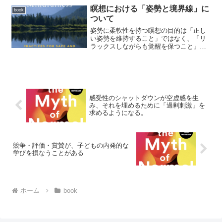
のつながりを弱めることがあります。つ
瞑想における「姿勢と境界線」に
book
まり、解離です。解離すると...
ついて
姿勢に柔軟性を持つ瞑想の目的は「正し
い姿勢を維持すること」ではなく、「リ
ラックスしながらも覚醒を保つこと」そ
のため、姿勢は固定しなくてよい。例え
ば、座る立つ歩く横になるどれでもよ
い。大切なのは、その人の耐性の窓を支
えられるかどうかです。たと...
感受性のシャットダウンが空虚感を生
み、それを埋めるために「過剰刺激」を
求めるようになる。
競争・評価・賞賛が、子どもの内発的な
学びを損なうことがある
ホーム
book