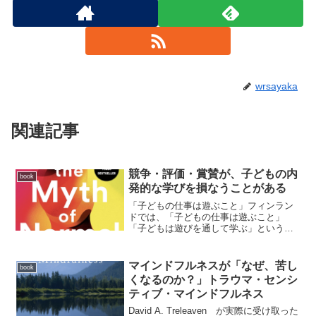
wrsayaka
関連記事
競争・評価・賞賛が、子どもの内
book
発的な学びを損なうことがある
「子どもの仕事は遊ぶこと」フィンラン
ドでは、「子どもの仕事は遊ぶこと」
「子どもは遊びを通して学ぶ」という考
え方が重視されています。それにもかか
わらず、学力調査では世界トップクラス
の成果を上げています。著者はこれを、
マインドフルネスが「なぜ、苦し
book
競争や詰め込みが学習成果の...
くなるのか？」トラウマ・センシ
ティブ・マインドフルネス
David A. Treleaven が実際に受け取った