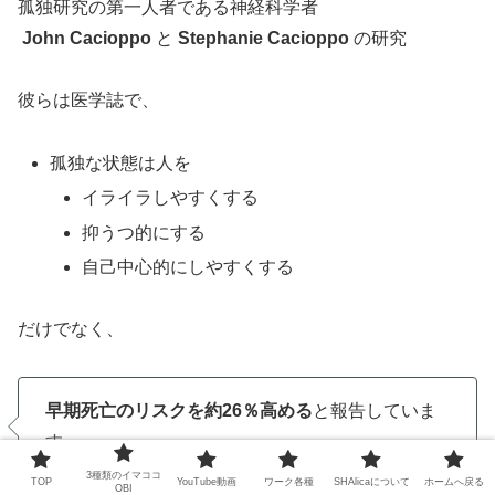
孤独研究の第一人者である神経科学者
John Cacioppo
と
Stephanie Cacioppo
の研究
彼らは医学誌で、
孤独な状態は人を
イライラしやすくする
抑うつ的にする
自己中心的にしやすくする
だけでなく、
早期死亡のリスクを約26％高める
と報告していま
す。
3種類のイマココ
TOP
YouTube動画
ワーク各種
SHAlicaについて
ホームへ戻る
OBI