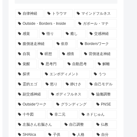
自律神経
トラウマ
マインドフルネス
Outside・Borders・Inside
ガボール・マテ
感覚
悟り
癒し
交感神経
腹側迷走神経
依存
Bordersワーク
自我
瞑想
感情
背側迷走神経
覚醒
思考円
自動思考
解離
探求
エンボディメント
うつ
霊的エゴ
怒り
静けさ
自己モデル
副交感神経
ボディフルネス
協働調整
Outsideワーク
グランディング
PNSE
十牛図
非二元
ネドじゅん
左脳さん右脳さん
自己調整
仏教
SHAlica
子供
人格
自分