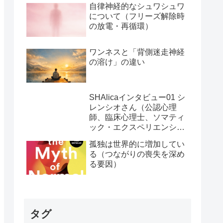
自律神経的なシュワシュワ
について（フリーズ解除時
の放電・再循環）
ワンネスと「背側迷走神経
の溶け」の違い
SHAlicaインタビュー01 シ
レンシオさん（公認心理
師、臨床心理士、ソマティ
ック・エクスペリエンシン
グ・プラクティショナー）
孤独は世界的に増加してい
る（つながりの喪失を深め
る要因）
タグ