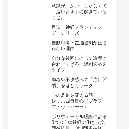
意識が「深い」じゃなくて
「遠いとき」に起きている
こと。
目次：神経グランディン
グ・シリーズ
自動思考・左脳過剰が止ま
らない理由
自分を後回しにして環境に
合わせすぎる「過剰適応3
タイプ」
痛みや不快感への「注目習
慣」をほどくワーク
心の反射を変える筋ト
レ……四無量心（ブラフ
マ・ヴィハーラ）
ポリヴェーガル理論による
3つの自律神経の働き（交
感神経🟥・腹側迷走神経