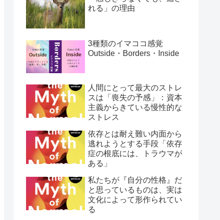
れる」の理由
3種類のイマココ感覚
Outside・Borders・Inside
人間にとって最大のストレ
スは「喪失の予感」：資本
主義からきている慢性的な
ストレス
依存とは耐え難い内面から
逃れようとする手段「依存
症の根底には、トラウマが
ある」
私たちが『自分の性格』だ
と思っているものは、実は
文化によって形作られてい
る