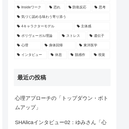
Insideワーク
恐れ
防衛反応
思考
気づく認める味わう寄り添う
4キャラクターモデル
主体感
ポリヴェーガル理論
ストレス
遺伝子
心理
身体回帰
東洋医学
インタビュー
休息
脱感作
視覚
最近の投稿
心理アプローチの「トップダウン・ボト
ムアップ」
SHAlicaインタビュー02：ゆみさん「心