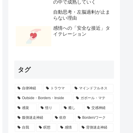
の中で成熟していく
自動思考・左脳過剰が止ま
らない理由
感情への「安全な接近」タ
イテレーション
タグ
自律神経
トラウマ
マインドフルネス
Outside・Borders・Inside
ガボール・マテ
感覚
悟り
癒し
交感神経
腹側迷走神経
依存
Bordersワーク
自我
瞑想
感情
背側迷走神経