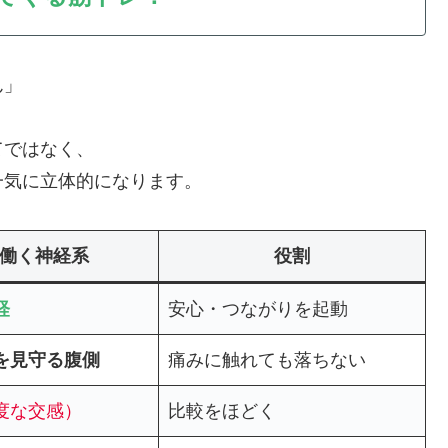
ん」
てではなく、
一気に立体的になります。
働く神経系
役割
経
安心・つながりを起動
を見守る腹側
痛みに触れても落ちない
度な
交感）
比較をほどく