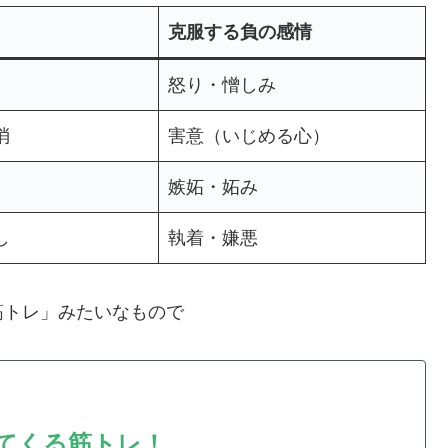
克服する負の感情
怒り・憎しみ
消
害意（いじめる心）
嫉妬・妬み
し
執着・嫌悪
筋トレ」みたいなもので
てくる筋トレ！