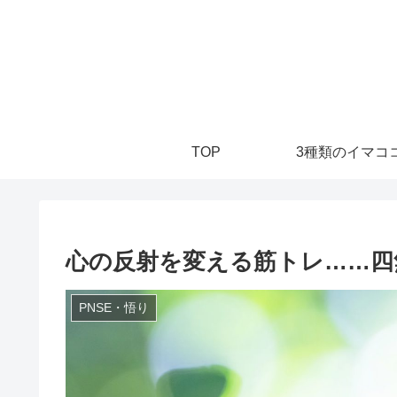
TOP
3種類のイマココ
心の反射を変える筋トレ……四
PNSE・悟り