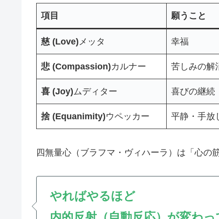
項目
願うこと
慈 (Love)
メッタ
幸福
悲 (Compassion)
カルナー
苦しみの解
喜 (Joy)
ムディター
喜びの継続
捨 (Equanimity)
ウペッカー
平静・手放
四無量心（ブラフマ・ヴィハーラ）は「心の
やればやるほど
内的反射（自動反応）が変わっ