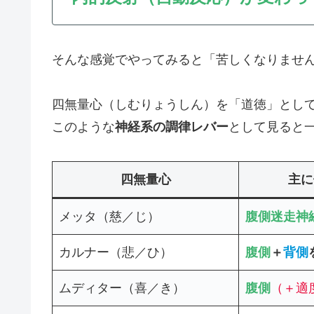
そんな感覚でやってみると「苦しくなりませ
四無量心（しむりょうしん）を「道徳」とし
このような
神経系の調律レバー
として見ると
四無量心
主に
メッタ（慈／じ）
腹側迷走神
カルナー（悲／ひ）
腹側
＋
背側
ムディター（喜／き）
腹側
（
＋適