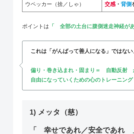
ウペッカー（捨／しゃ）
交感
・
背側
ポイントは
「
全部の土台に腹側迷走神経が
これは「がんばって善人になる」ではない
偏り・巻き込まれ・固まり＝ 自動反射 
自由になっていくための心のトレーニング
1) メッタ（慈）
「 幸せであれ／安全であれ 