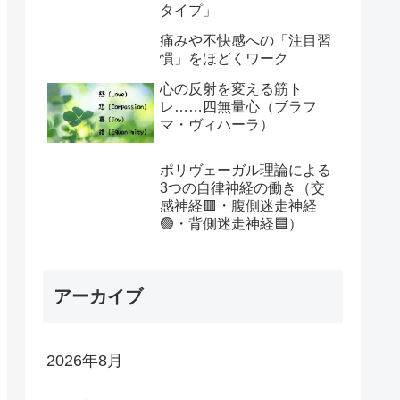
タイプ」
痛みや不快感への「注目習
慣」をほどくワーク
心の反射を変える筋ト
レ……四無量心（ブラフ
マ・ヴィハーラ）
ポリヴェーガル理論による
3つの自律神経の働き（交
感神経🟥・腹側迷走神経
🟢・背側迷走神経🟦）
アーカイブ
2026年8月