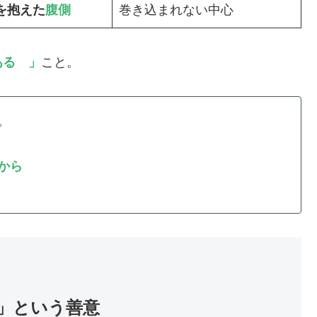
を抱えた
腹側
巻き込まれない中心
ある
」
こと。
。
から
」という善意