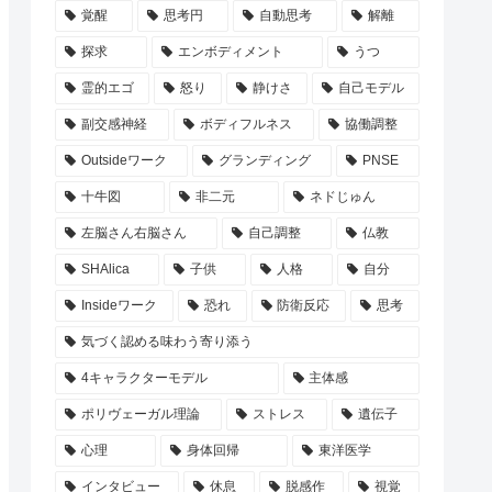
覚醒
思考円
自動思考
解離
探求
エンボディメント
うつ
霊的エゴ
怒り
静けさ
自己モデル
副交感神経
ボディフルネス
協働調整
Outsideワーク
グランディング
PNSE
十牛図
非二元
ネドじゅん
左脳さん右脳さん
自己調整
仏教
SHAlica
子供
人格
自分
Insideワーク
恐れ
防衛反応
思考
気づく認める味わう寄り添う
4キャラクターモデル
主体感
ポリヴェーガル理論
ストレス
遺伝子
心理
身体回帰
東洋医学
インタビュー
休息
脱感作
視覚