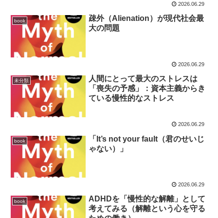
2026.06.29
疎外（Alienation）が現代社会最
book
大の問題
2026.06.29
人間にとって最大のストレスは
未分類
「喪失の予感」：資本主義からき
ている慢性的なストレス
2026.06.29
「It’s not your fault（君のせいじ
book
ゃない）」
2026.06.29
ADHDを「慢性的な解離」として
book
考えてみる（解離という心を守る