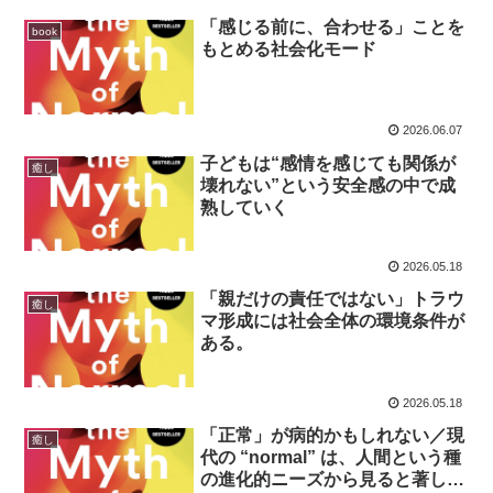
「感じる前に、合わせる」ことを
book
もとめる社会化モード
2026.06.07
子どもは“感情を感じても関係が
癒し
壊れない”という安全感の中で成
熟していく
2026.05.18
「親だけの責任ではない」トラウ
癒し
マ形成には社会全体の環境条件が
ある。
2026.05.18
「正常」が病的かもしれない／現
癒し
代の “normal” は、人間という種
の進化的ニーズから見ると著しく