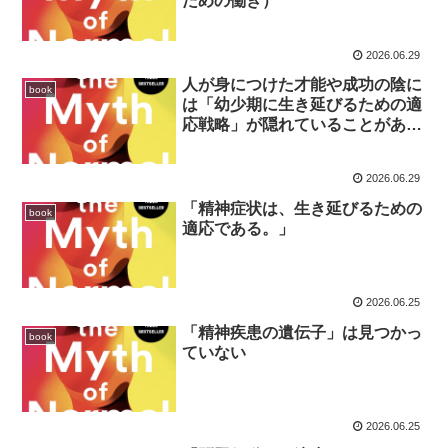
ための働き）
2026.06.29
人が身につけた才能や成功の陰に
book
は「幼少期に生き延びるための適
応戦略」が隠れていることがあ
る。
2026.06.29
「精神症状は、生き延びるための
book
適応である。」
2026.06.25
「精神疾患の遺伝子」は見つかっ
book
ていない
2026.06.25