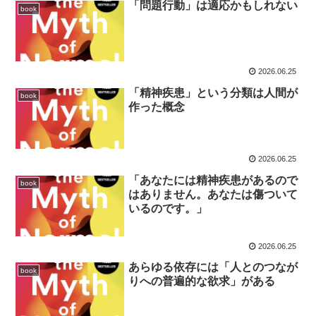
「問題行動」は適応かもしれない
book
2026.06.25
「精神疾患」という分類は人間が
book
作った概念
2026.06.25
「あなたには精神疾患があるので
book
はありません。あなたは傷ついて
いるのです。」
2026.06.25
あらゆる依存には「人とのつなが
book
りへの普遍的な欲求」がある