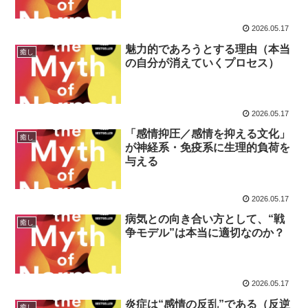
逸脱している
2026.05.17
魅力的であろうとする理由（本当
癒し
の自分が消えていくプロセス）
2026.05.17
「感情抑圧／感情を抑える文化」
癒し
が神経系・免疫系に生理的負荷を
与える
2026.05.17
病気との向き合い方として、“戦
癒し
争モデル”は本当に適切なのか？
2026.05.17
炎症は“感情の反乱”である（反逆
癒し