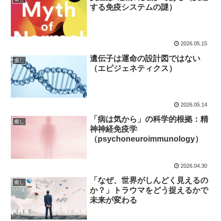
する免疫システムの謎）
2026.05.15
遺伝子は運命の設計図ではない
癒し
（エピジェネティクス）
2026.05.14
「病は気から」の科学的根拠：精
癒し
神神経免疫学
（psychoneuroimmunology）
2026.04.30
「なぜ、世界がしんどく見えるの
癒し
か？」トラウマをどう捉えるかで
未来が変わる