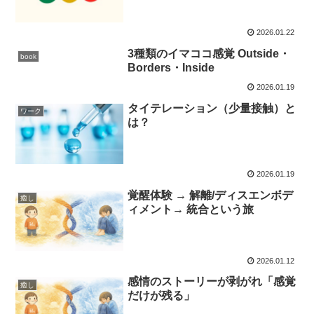
2026.01.22
3種類のイマココ感覚 Outside・
book
Borders・Inside
2026.01.19
タイテレーション（少量接触）と
ワーク
は？
2026.01.19
覚醒体験 → 解離/ディスエンボデ
癒し
ィメント→ 統合という旅
2026.01.12
感情のストーリーが剥がれ「感覚
癒し
だけが残る」