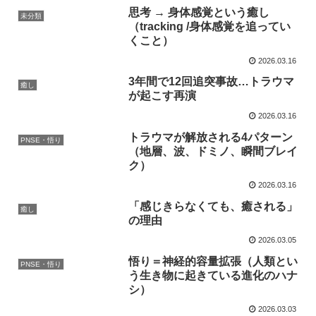
思考 → 身体感覚という癒し
未分類
（tracking /身体感覚を追ってい
くこと）
2026.03.16
3年間で12回追突事故…トラウマ
癒し
が起こす再演
2026.03.16
トラウマが解放される4パターン
PNSE・悟り
（地層、波、ドミノ、瞬間ブレイ
ク）
2026.03.16
「感じきらなくても、癒される」
癒し
の理由
2026.03.05
悟り＝神経的容量拡張（人類とい
PNSE・悟り
う生き物に起きている進化のハナ
シ）
2026.03.03