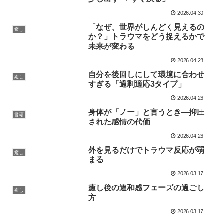
2026.04.30
「なぜ、世界がしんどく見えるの
癒し
か？」トラウマをどう捉えるかで
未来が変わる
2026.04.28
自分を後回しにして環境に合わせ
癒し
すぎる「過剰適応3タイプ」
2026.04.26
身体が「ノー」と言うとき―抑圧
書籍
された感情の代価
2026.04.26
外を見るだけでトラウマ反応が弱
癒し
まる
2026.03.17
癒し後の違和感フェーズの過ごし
癒し
方
2026.03.17