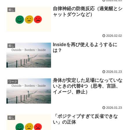
自律神経の防衛反応（過覚醒とシ
癒し
ャットダウンなど）
2026.02.02
Insideを再び使えるようするに
癒し
は？
2026.01.23
身体が安定した足場になっていな
ワーク
いときの代替4つ（思考、言語、
イメージ、静止）
2026.01.23
「ポジティブすぎて反省できな
癒し
い」の正体