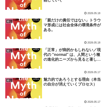
熟していく
2026.05.18
「親だけの責任ではない」トラウ
癒し
マ形成には社会全体の環境条件が
ある。
2026.05.18
「正常」が病的かもしれない／現
癒し
代の “normal” は、人間という種
の進化的ニーズから見ると著しく
逸脱している
2026.05.17
魅力的であろうとする理由（本当
癒し
の自分が消えていくプロセス）
2026.05.17