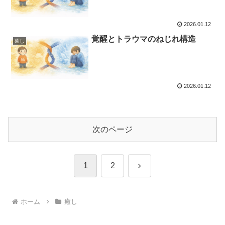
2026.01.12
覚醒とトラウマのねじれ構造
癒し
2026.01.12
次のページ
次
1
2
へ
ホーム
癒し