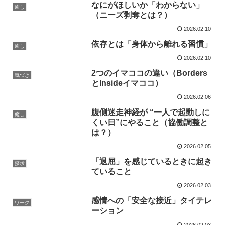
なにがほしいか「わからない」
癒し
（ニーズ剥奪とは？）
2026.02.10
依存とは「身体から離れる習慣」
癒し
2026.02.10
2つのイマココの違い（Borders
気づき
とInsideイマココ）
2026.02.06
腹側迷走神経が “一人で起動しに
癒し
くい日”にやること（協働調整と
は？）
2026.02.05
「退屈」を感じているときに起き
探求
ていること
2026.02.03
感情への「安全な接近」タイテレ
ワーク
ーション
2026.02.03