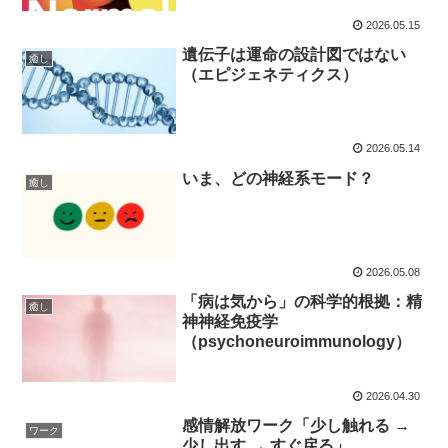
2026.05.15
遺伝子は運命の設計図ではない
癒し
（エピジェネティクス）
2026.05.14
いま、どの神経系モード？
癒し
2026.05.08
「病は気から」の科学的根拠：精
癒し
神神経免疫学
（psychoneuroimmunology）
2026.04.30
感情解放ワーク「少し触れる →
ワーク
少し出す → すぐ戻る」