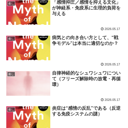
「感情抑圧／感情を抑える文化」
癒し
が神経系・免疫系に生理的負荷を
与える
2026.05.17
病気との向き合い方として、“戦
癒し
争モデル”は本当に適切なのか？
2026.05.17
自律神経的なシュワシュワについ
癒し
て（フリーズ解除時の放電・再循
環）
2026.05.17
炎症は“感情の反乱”である（反逆
癒し
する免疫システムの謎）