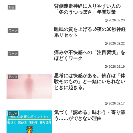
背側迷走神経に入りやすい人の
動画
「冬のうつっぽさ」年間対策
2026.02.23
睡眠の質を上げる🌙夜の30秒神経
ワーク
系リセット
2026.02.22
痛みや不快感への「注目習慣」を
ワーク
ほどくワーク
2026.02.19
思考には快感がある。依存は「体
気づき
験そのもの」と一緒にいられない
ときに起きる。
2026.02.17
気づく「認める」味わう・寄り添
気づき
う……ができない理由