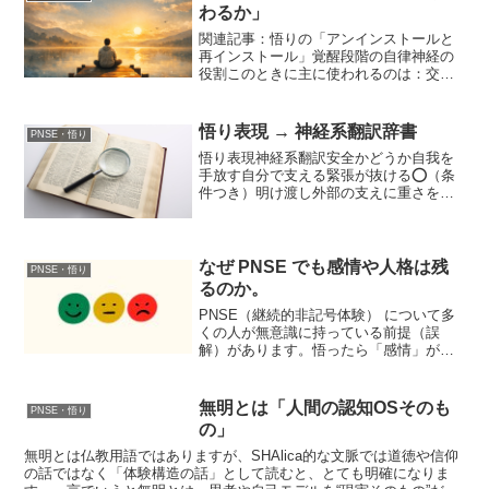
わるか」
関連記事：悟りの「アンインストールと
再インストール」覚醒段階の自律神経の
役割このときに主に使われるのは：交感
神経が強い（とくに覚醒初期）腹側迷走
神経との協調が“不安定”な状態それゆえに
起きること集中力が鋭い感覚がクリア思
悟り表現 → 神経系翻訳辞書
PNSE・悟り
考が減るただし：前の...
悟り表現神経系翻訳安全かどうか自我を
手放す自分で支える緊張が抜ける⭕（条
件つき）明け渡し外部の支えに重さを返
す⭕無になる注意と操作が止まる△（解
離注意）今ここOutside参照が優位⭕ただ
在る行動・評価が最小化⭕流れに任せる
交感神経のブレー...
なぜ PNSE でも感情や人格は残
PNSE・悟り
るのか。
PNSE（継続的非記号体験） について多
くの人が無意識に持っている前提（誤
解）があります。悟ったら「感情」がな
くなるのでは？「人格」が薄くなるので
は？反応しなくなるのでは？これはすべ
て「感情や人格＝無明の産物」という誤
無明とは「人間の認知OSそのも
PNSE・悟り
認から来ています。感情...
の」
無明とは仏教用語ではありますが、SHAlica的な文脈では道徳や信仰
の話ではなく「体験構造の話」として読むと、とても明確になりま