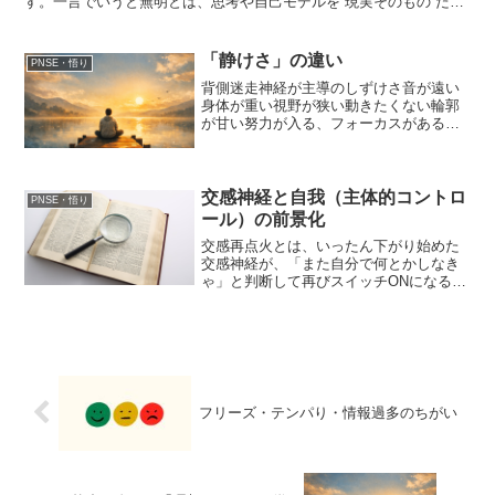
す。一言でいうと無明とは、思考や自己モデルを“現実そのもの”だと
誤認していること思考によって作られた世界を、それ...
「静けさ」の違い
PNSE・悟り
背側迷走神経が主導のしずけさ音が遠い
身体が重い視野が狭い動きたくない輪郭
が甘い努力が入る、フォーカスがある身
体感覚がのっぺり音・光・触覚が遠い
「今ここ」の感じが薄く平坦鮮明さ・明
晰さが足りない“静けさ”はあるが生き生き
していない。＝ 背側迷...
交感神経と自我（主体的コントロ
PNSE・悟り
ール）の前景化
交感再点火とは、いったん下がり始めた
交感神経が、「また自分で何とかしなき
ゃ」と判断して再びスイッチONになるこ
と。これは失敗でも後退でもない。神経
系の“安全確認が早すぎただけ”関連記事：
悟り表現 → 神経系翻訳辞書何が再点火さ
れているのか再...
フリーズ・テンパり・情報過多のちがい