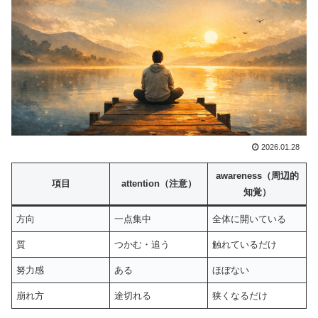
2026.01.28
awareness
（周辺的
項目
attention（注意）
知覚）
方向
一点集中
全体に開いている
質
つかむ・追う
触れているだけ
努力感
ある
ほぼない
崩れ方
途切れる
狭くなるだけ