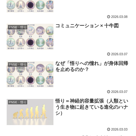
2026.03.08
コミュニケーション × 十牛図
PNSE・悟り
2026.03.07
なぜ「悟りへの憧れ」が身体回帰
PNSE・悟り
を止めるのか？
2026.03.07
悟り＝神経的容量拡張（人類とい
PNSE・悟り
う生き物に起きている進化のハナ
シ）
2026.03.03