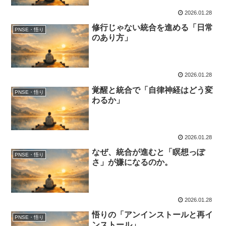
2026.01.28
修行じゃない統合を進める「日常
PNSE・悟り
のあり方」
2026.01.28
覚醒と統合で「自律神経はどう変
PNSE・悟り
わるか」
2026.01.28
なぜ、統合が進むと「瞑想っぽ
PNSE・悟り
さ」が嫌になるのか。
2026.01.28
悟りの「アンインストールと再イ
PNSE・悟り
ンストール」