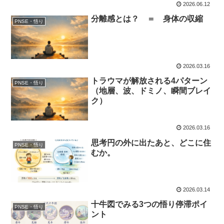
2026.06.12
分離感とは？ ＝ 身体の収縮
PNSE・悟り
2026.03.16
トラウマが解放される4パターン
PNSE・悟り
（地層、波、ドミノ、瞬間ブレイ
ク）
2026.03.16
思考円の外に出たあと、どこに住
PNSE・悟り
むか。
2026.03.14
十牛図でみる3つの悟り停滞ポイ
PNSE・悟り
ント