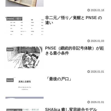
2026.01.18
非二元／悟り／覚醒と PNSE の
PNSE・悟り
違い
2026.01.03
PNSE（継続的非記号体験）が起
book
きる最小条件
2026.01.01
「最後の戸口」
book
2026.01.01
SHAlica 癒し変容統合モデル
PNSE・悟り