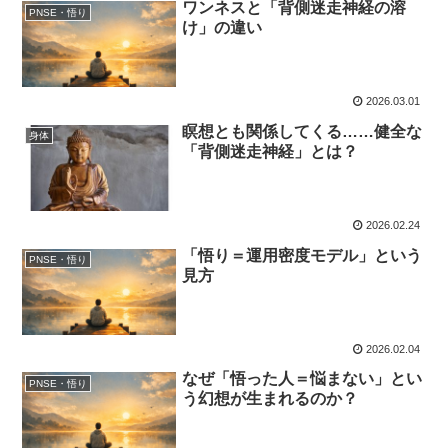
ワンネスと「背側迷走神経の溶
PNSE・悟り
け」の違い
2026.03.01
瞑想とも関係してくる……健全な
身体
「背側迷走神経」とは？
2026.02.24
「悟り＝運用密度モデル」という
PNSE・悟り
見方
2026.02.04
なぜ「悟った人＝悩まない」とい
PNSE・悟り
う幻想が生まれるのか？