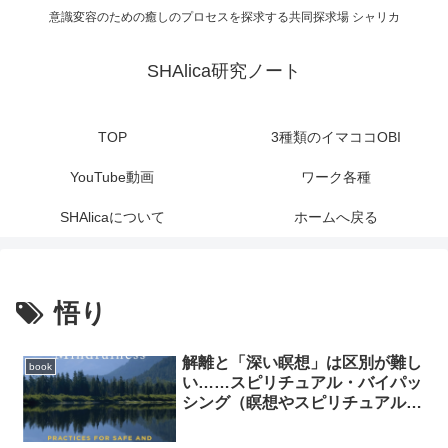
意識変容のための癒しのプロセスを探求する共同探求場 シャリカ
SHAlica研究ノート
TOP
3種類のイマココOBI
YouTube動画
ワーク各種
SHAlicaについて
ホームへ戻る
悟り
解離と「深い瞑想」は区別が難し
book
い……スピリチュアル・バイパッ
シング（瞑想やスピリチュアル探
求を使って、本来向き合うべき感
情や課題を避けてしまうこと）