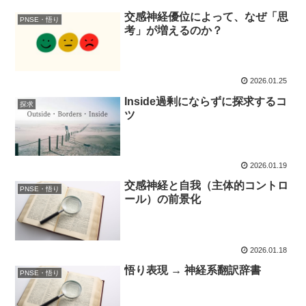
交感神経優位によって、なぜ「思
PNSE・悟り
考」が増えるのか？
2026.01.25
Inside過剰にならずに探求するコ
探求
ツ
2026.01.19
交感神経と自我（主体的コントロ
PNSE・悟り
ール）の前景化
2026.01.18
悟り表現 → 神経系翻訳辞書
PNSE・悟り