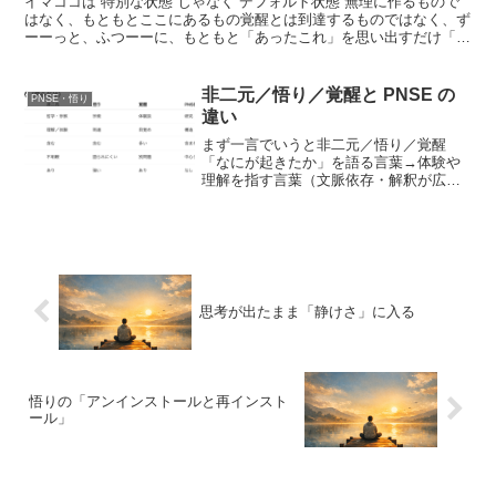
イマココは“特別な状態”じゃなく“デフォルト状態”無理に作るもので
はなく、もともとここにあるもの覚醒とは到達するものではなく、ず
ーーっと、ふつーーに、もともと「あったこれ」を思い出すだけ「新
しくなるんじゃなく、戻るだけ」そして、「なろう」と...
非二元／悟り／覚醒と PNSE の
PNSE・悟り
違い
まず一言でいうと非二元／悟り／覚醒
「なにが起きたか」を語る言葉→体験や
理解を指す言葉（文脈依存・解釈が広
い）PNSE（継続的非記号体験）「い
ま、どこに立って生きているか」を示す
言葉→ 体験の構造状態を記述する用語
（中立・測定志向）4️⃣ P...
思考が出たまま「静けさ」に入る
悟りの「アンインストールと再インスト
ール」