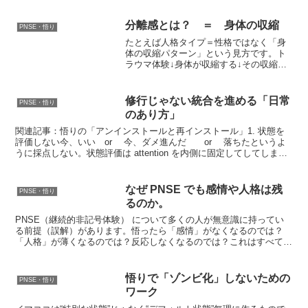
分離感とは？ ＝ 身体の収縮
PNSE・悟り
たとえば人格タイプ＝性格ではなく「身
体の収縮パターン」という見方です。ト
ラウマ体験↓身体が収縮する↓その収縮が
長期化↓行動・思考パターンになる（それ
が人格、キャラクターにみえる）身体構
造内部感覚上半身・頭の緊張コントロー
修行じゃない統合を進める「日常
PNSE・悟り
ル身体から離れる空虚...
のあり方」
関連記事：悟りの「アンインストールと再インストール」1. 状態を
評価しない今、いい or 今、ダメ進んだ or 落ちたというよ
うに採点しない。状態評価は attention を内側に固定してしてしまう
統合は attention を生活...
なぜ PNSE でも感情や人格は残
PNSE・悟り
るのか。
PNSE（継続的非記号体験） について多くの人が無意識に持ってい
る前提（誤解）があります。悟ったら「感情」がなくなるのでは？
「人格」が薄くなるのでは？反応しなくなるのでは？これはすべて
「感情や人格＝無明の産物」という誤認から来ています。感情...
悟りで「ゾンビ化」しないための
PNSE・悟り
ワーク