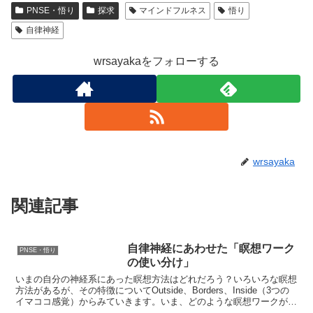
PNSE・悟り
探求
マインドフルネス
悟り
自律神経
wrsayakaをフォローする
wrsayaka
関連記事
自律神経にあわせた「瞑想ワーク
PNSE・悟り
の使い分け」
いまの自分の神経系にあった瞑想方法はどれだろう？いろいろな瞑想
方法があるが、その特徴についてOutside、Borders、Inside（3つの
イマココ感覚）からみていきます。いま、どのような瞑想ワークが自
分にあっているかの参考にしてみてく...