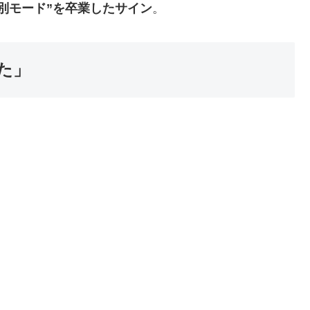
別モード”を卒業したサイン
。
た」