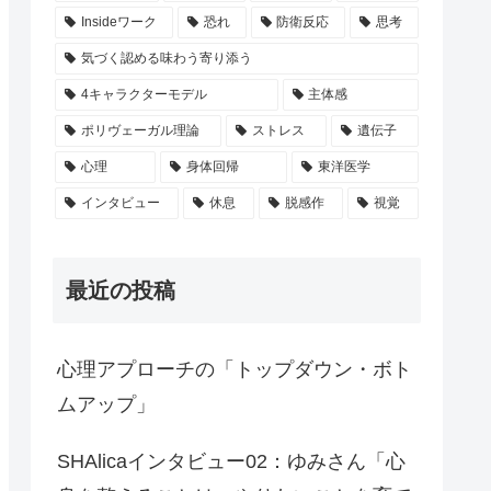
Insideワーク
恐れ
防衛反応
思考
気づく認める味わう寄り添う
4キャラクターモデル
主体感
ポリヴェーガル理論
ストレス
遺伝子
心理
身体回帰
東洋医学
インタビュー
休息
脱感作
視覚
最近の投稿
心理アプローチの「トップダウン・ボト
ムアップ」
SHAlicaインタビュー02：ゆみさん「心