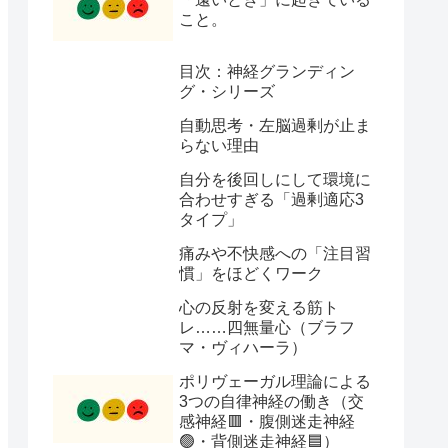
こと。
目次：神経グランディン
グ・シリーズ
自動思考・左脳過剰が止ま
らない理由
自分を後回しにして環境に
合わせすぎる「過剰適応3
タイプ」
痛みや不快感への「注目習
慣」をほどくワーク
心の反射を変える筋ト
レ……四無量心（ブラフ
マ・ヴィハーラ）
ポリヴェーガル理論による
3つの自律神経の働き（交
感神経🟥・腹側迷走神経
🟢・背側迷走神経🟦）