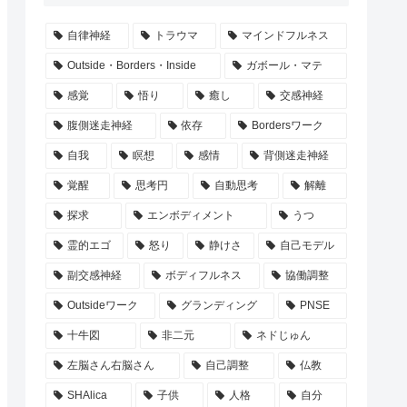
自律神経
トラウマ
マインドフルネス
Outside・Borders・Inside
ガボール・マテ
感覚
悟り
癒し
交感神経
腹側迷走神経
依存
Bordersワーク
自我
瞑想
感情
背側迷走神経
覚醒
思考円
自動思考
解離
探求
エンボディメント
うつ
霊的エゴ
怒り
静けさ
自己モデル
副交感神経
ボディフルネス
協働調整
Outsideワーク
グランディング
PNSE
十牛図
非二元
ネドじゅん
左脳さん右脳さん
自己調整
仏教
SHAlica
子供
人格
自分