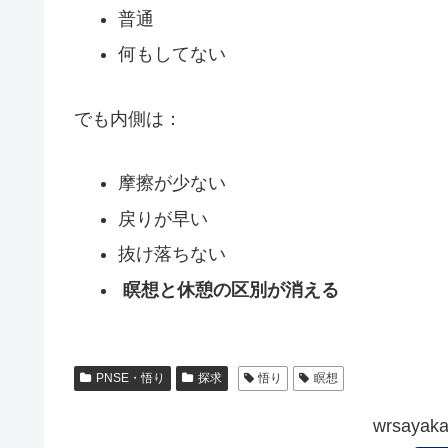
普通
何もしてない
でも内側は：
摩擦が少ない
戻りが早い
抜け落ちない
瞑想と休憩の区別が消える
PNSE・悟り
探求
悟り
瞑想
wrsay