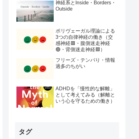
神経系とInside・Borders・
Outside
ポリヴェーガル理論による
3つの自律神経の働き（交
感神経🟥・腹側迷走神経
🟢・背側迷走神経🟦）
フリーズ・テンパり・情報
過多のちがい
ADHDを「慢性的な解離」
として考えてみる（解離と
いう心を守るための働き）
タグ