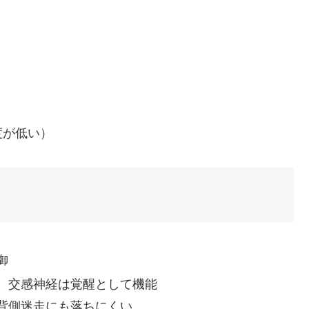
」
度が低い）
御
、交感神経は覚醒として機能
背側迷走にも落ちにくい