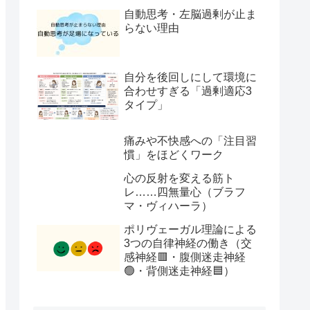
自動思考・左脳過剰が止ま
らない理由
自分を後回しにして環境に
合わせすぎる「過剰適応3
タイプ」
痛みや不快感への「注目習
慣」をほどくワーク
心の反射を変える筋ト
レ……四無量心（ブラフ
マ・ヴィハーラ）
ポリヴェーガル理論による
3つの自律神経の働き（交
感神経🟥・腹側迷走神経
🟢・背側迷走神経🟦）