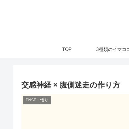
TOP
3種類のイマココ
交感神経 × 腹側迷走の作り方
PNSE・悟り