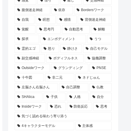
感覚
悟り
癒し
交感神経
腹側迷走神経
依存
Bordersワーク
自我
瞑想
感情
背側迷走神経
覚醒
思考円
自動思考
解離
探求
エンボディメント
うつ
霊的エゴ
怒り
静けさ
自己モデル
副交感神経
ボディフルネス
協働調整
Outsideワーク
グランディング
PNSE
十牛図
非二元
ネドじゅん
左脳さん右脳さん
自己調整
仏教
SHAlica
子供
人格
自分
Insideワーク
恐れ
防衛反応
思考
気づく認める味わう寄り添う
4キャラクターモデル
主体感