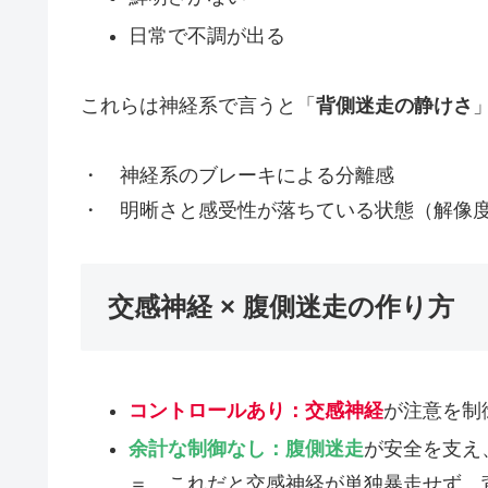
日常で不調が出る
これらは神経系で言うと「
背側迷走の静けさ
・ 神経系のブレーキによる分離感
・ 明晰さと感受性が落ちている状態（解像
交感神経 × 腹側迷走の作り方
コントロールあり：交感神経
が注意を制
余計な制御なし：腹側迷走
が安全を支え
＝ これだと交感神経が単独暴走せず、