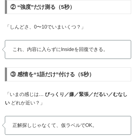
② “強度”だけ測る（5秒）
「しんどさ、0〜10でいまいくつ？」
これ、内容に入らずにInsideを回復できる。
③ 感情を“1語だけ”付ける（5秒）
「いまの感じは…
びっくり／嫌／緊張／だるい／むなし
い
どれか近い？」
正解探しじゃなくて、仮ラベルでOK。