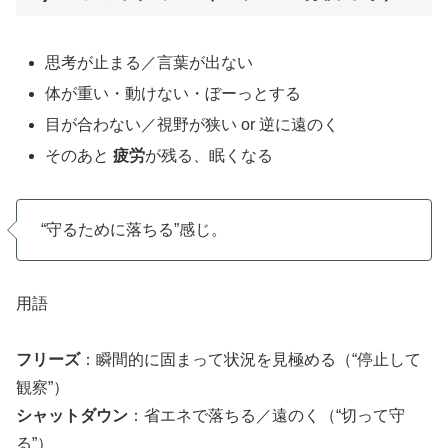
思考が止まる／言葉が出ない
体が重い・動けない・ぼーっとする
目が合わない／視野が狭い or 逆に遠のく
そのあと
疲労
が残る、眠くなる
“守るために落ちる”感じ。
用語
フリーズ
：瞬間的に固まって状況を見極める（“停止して
観察”）
シャットダウン
：省エネで落ちる／遠のく（“切って守
る”）