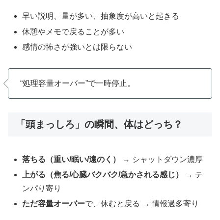
早い説明、量が多い、抽象度が高いと起きる
休憩やメモで戻ることが多い
感情の怖さが強いとは限らない
“処理容量オーバー”で一時停止。
「頭まっしろ」の瞬間、
体はどっち？
落ちる（重い/眠い/遠のく）
→ シャットダウン濃厚
上がる（焦る/心臓バクバク/急かされる感じ）
→ テ
ンパり寄り
ただ容量オーバー
で、休むと戻る → 情報過多寄り