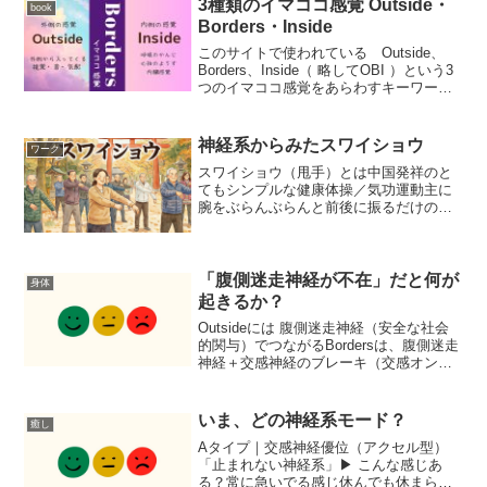
3種類のイマココ感覚 Outside・
book
Borders・Inside
このサイトで使われている Outside、
Borders、Inside（ 略してOBI ）という3
つのイマココ感覚をあらわすキーワード
については、書籍：Christine
Caldwell『Bodyfulness』: Somatic Pra...
神経系からみたスワイショウ
ワーク
スワイショウ（甩手）とは中国発祥のと
てもシンプルな健康体操／気功運動主に
腕をぶらんぶらんと前後に振るだけのリ
ズム運動のことを指します。太極拳や気
功の準備運動としても使われ、老若男女
問わず誰でも手軽に取り入れられるのが
特徴です。やりかた両足を...
「腹側迷走神経が不在」だと何が
身体
起きるか？
Outsideには 腹側迷走神経（安全な社会
的関与）でつながるBordersは、腹側迷走
神経＋交感神経のブレーキ（交感オン＋
制御あり）Insideで起きること：背側迷走
／交感神経の原初反応（進化的に古く、
意識・判断・学習より先に作動する自
いま、どの神経系モード？
癒し
動...
Aタイプ｜交感神経優位（アクセル型）
「止まれない神経系」▶ こんな感じあ
る？常に急いでる感じ休んでも休まらな