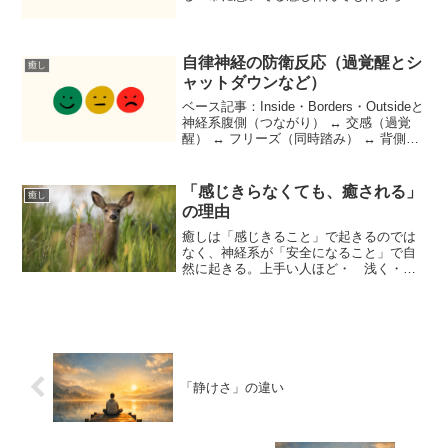
い頭が止まらない不安で考え続けるイラ
イラしやすい締切やプレッシャーで動く
疲れてるのに動ける人に気を張る音や気
配に敏感胃がキュッとなる...
自律神経の防衛反応（過覚醒とシ
癒し
ャットダウンなど）
ベース記事：Inside・Borders・Outsideと
神経系腹側（つながり） ↔ 交感（過覚
醒） ↔ フリーズ（同時踏み） ↔ 背側
（シャットダウン/解離）1行まとめ交感↑
＝上げて守る（過覚醒）背側↑＝落として
守る（シャットダウン/解離...
「感じきらなくても、癒される」
癒し
の理由
癒しは「感じきること」で起きるのでは
なく、神経系が「安全になること」で自
然に起きる。上手い人ほど・ 浅く・
ゆっくり・ 小さくでも確実に変わる
（＝ミニマム有効量）よく癒しのメソッ
ドで感情を「感じきる」というキーワー
ドがでてくることがあります...
「静けさ」の違い