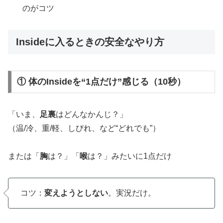
のがコツ
Insideに入るときの安全なやり方
① 体のInsideを“1点だけ”感じる（10秒）
「いま、
足裏
はどんなかんじ？」
（温/冷、重/軽、しびれ、など“どれでも”）
または「
胸
は？」「
喉
は？」みたいに1点だけ
コツ：
変えようとしない
。実況だけ。