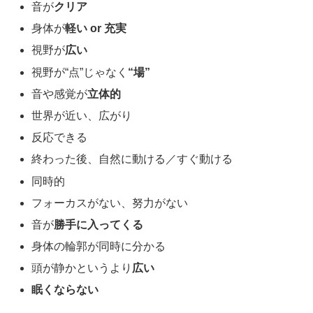
音が
クリア
身体が
軽い or 充実
視野が
広い
視野が“点”じゃなく
“場”
音や感覚が
立体的
世界が近い、広がり
反応できる
終わった後、自然に動ける／すぐ動ける
同時的
フォーカスがない、努力がない
音が
勝手に入ってくる
身体の輪郭が同時に分かる
頭が静かというより
広い
眠くならない