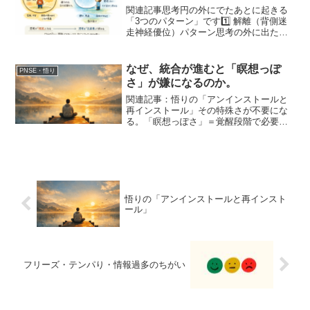
関連記事思考円の外にでたあとに起きる
「3つのパターン」です1️⃣ 解離（背側迷
走神経優位）パターン思考の外に出たあ
と身体に戻らない場合思考↓思考の外↓身
体から離れる体験空っぽ遠い現実感が薄
い感情が感じにくい身体感覚が弱い上半
なぜ、統合が進むと「瞑想っぽ
PNSE・悟り
身に意識が偏る足...
さ」が嫌になるのか。
関連記事：悟りの「アンインストールと
再インストール」その特殊さが不要にな
る。「瞑想っぽさ」＝覚醒段階で必要だ
った“特殊な神経状態”統合が進むと、その
特殊さが不要になる。「瞑想っぽさ」の
正体多くの場合、瞑想っぽさには次が含
まれている：額・目の...
悟りの「アンインストールと再インスト
ール」
フリーズ・テンパり・情報過多のちがい