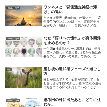
（disruption）02：再インストール（＝統
合、空即是色）：そのあと、どう再接続
ワンネスと「背側迷走神経の溶
PNSE・悟り
されるか（r...
け」の違い
たとえば境界（Borders）が薄いと・ 背
側優位的ワンネス体験 ＝ 背側迷走神
経寄りの「離脱」・ 自我の薄さ／自己
境界の薄さ・ 解離的「自分はいない」
のどれか（またはミックス）で起きやす
い。それは腹側の「静けさ」というより
なぜ「悟りへの憧れ」が身体回帰
PNSE・悟り
背側寄りの「溶...
を止めるのか？
十牛図✖️神経系シリーズ8図までは「悟り
／空への憧れ」で進める。9図から先に必
要なのは「受肉への同意」である。なぜ
悟りを神聖化したり、上に置くと、そこ
から先の統合（身体回帰）を邪魔してし
まうのか？1. 悟りが“上”に置かれるから
癒し後の違和感フェーズの過ごし
癒し
悟りに夢をも...
方
癒しが進んできて、心身が安定してくる
と静けさが“日常の新しい基準”になる過程
で起きてくる変化安定していることが
「当たり前になる」戻りが早くなる等の
変化がかんじられて安定に慣れてきたと
きに起きる違和感（identity shift）がでる
思考円の外に出たあと、どこに住
PNSE・悟り
こと...
むか。