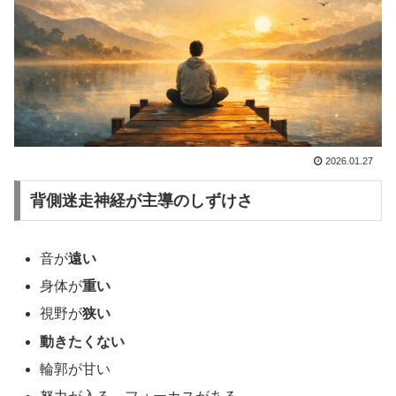
2026.01.27
背側迷走神経が主導のしずけさ
音が
遠い
身体が
重い
視野が
狭い
動きたくない
輪郭が甘い