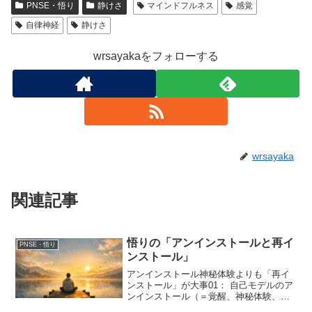
PNSE・悟り
静けさ
マインドフルネス
感覚
自律神経
静けさ
wrsayakaをフォローする
wrsayaka
関連記事
悟りの「アンインストールと再イ
PNSE・悟り
ンストール」
アンインストール神秘体験よりも「再イ
ンストール」が大事01： 自己モデルのア
ンインストール（＝覚醒、神秘体験、色
即是空）：既存パターンが壊れる