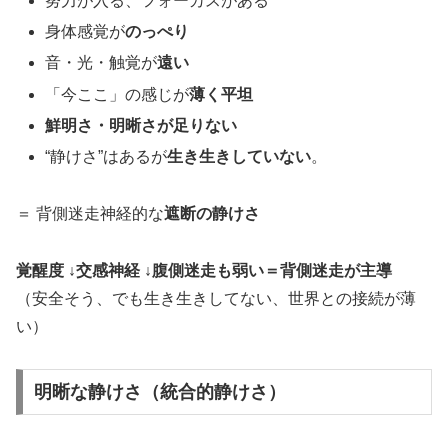
努力が入る、フォーカスがある
身体感覚が
のっぺり
音・光・触覚が
遠い
「今ここ」の感じが
薄く平坦
鮮明さ・明晰さが足りない
“静けさ”はあるが
生き生きしていない
。
＝ 背側迷走神経的な
遮断の静けさ
覚醒度 ↓交感神経 ↓腹側迷走も弱い＝背側迷走が主導
（安全そう、でも生き生きしてない、世界との接続が薄
い）
明晰な静けさ（統合的静けさ）