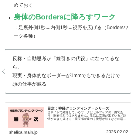
めておく
身体のBordersに降ろす
ワーク
：足裏外側1秒→内側1秒→視野を広げる（Bordersワ
ーク各種）
反芻・自動思考が「線引きの代役」になってるな
ら、
現実・身体的なボーダーが1mmでもできるだけで
頭の仕事が減る
目次：神経グランディング・シリーズ
当サイトで紹介しているワークはセルフケアの一例であ
り、医療行為ではありません。生活に支障が出ている／記
憶が大きく抜ける・現実感が遠のく状態が続くなどの場合
は、早めに医療・心理の専門家に相談することをおすすめ
します。Outsideワーク（視覚...
2026.02.02
shalica.main.jp