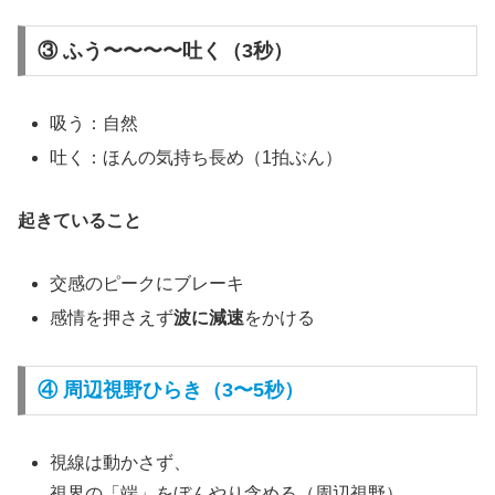
③ ふう〜〜〜〜吐く（3秒）
吸う：自然
吐く：ほんの気持ち長め（1拍ぶん）
起きていること
交感のピークにブレーキ
感情を押さえず
波に減速
をかける
④ 周辺視野ひらき（3〜5秒）
視線は動かさず、
視界の「端」をぼんやり含める（周辺視野）