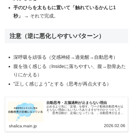
手のひらを太ももに置いて「触れているかんじ1
秒」
→ それで完成。
注意（逆に悪化しやすいパターン）
深呼吸を頑張る（交感神経→過覚醒→自動思考）
腹を強く感じる（Insideに落ちやすい、腹→肋骨あた
りにかえる）
“正しく感じよう”とする（思考が再点火する）
自動思考・左脳過剰が止まらない理由
止めるより先に「足場」を移す。ワーク動画自動思考が止
まらない理由にもいろいろありますがそのひとつとして
「 思考活動が、足場になっている 」自動思考が止まら
ないのは、意志が弱いからでも、瞑想が下手だからでもな
く思考が“安心できる足場”になって...
2026.02.06
shalica.main.jp