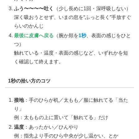
ふう〜〜〜〜吐く
（少し長めに1回・深呼吸しない）
深く吸おうとせず、いまの息を“ふっと長く”手放すぐ
らいのかんじ
最後に皮膚へ戻る
（腕か頬を
1秒
、表面の感じをひと
つ）
触れている・温度・表面の感じなど、いずれかを短
く確認して終えます。
1秒の拾い方のコツ
接地
：手のひらが机／太もも／服に触れてる「当た
り」
例：太ももの上に置いて「触れてる」だけ
温度
：あったかい／ひんやり
例：指先より手のひら中央が少し温かい、とか