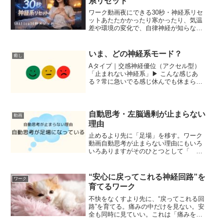
系リセット
ワーク動画夜にできる30秒・神経系リセ
ットあたたかかったり寒かったり、気温
差や環境の変化で、自律神経が知らない
うちに、がんばりがち。そのため、日中
だけじゃなく夜の質が落ちやすい季節で
す。ベッドに入ってから頭が動き出す眠
いま、どの神経系モード？
癒し
いのに眠れない眠っても...
Aタイプ｜交感神経優位（アクセル型）
「止まれない神経系」▶ こんな感じあ
る？常に急いでる感じ休んでも休まらな
い頭が止まらない不安で考え続けるイラ
イラしやすい締切やプレッシャーで動く
疲れてるのに動ける人に気を張る音や気
配に敏感胃がキュッとなる...
自動思考・左脳過剰が止まらない
動画
理由
止めるより先に「足場」を移す。ワーク
動画自動思考が止まらない理由にもいろ
いろありますがそのひとつとして「 思
考活動が、足場になっている 」自動思
考が止まらないのは、意志が弱いからで
も、瞑想が下手だからでもなく思考が“安
“安心に戻ってこれる神経回路”を
ワーク
心できる足場”になって...
育てるワーク
不快をなくすより先に、“戻ってこれる回
路”を育てる。痛みの中だけを見ない。安
全も同時に見ていい。これは「痛みを我