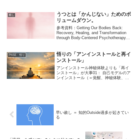
慢する」でも「痛みを消す」でもなく、
神経系に“安全な場所も同時にある”と教え
る練習ワークですペンデュレーション
うつとは「かんじない」ためのボ
癒し
（振り子運動）とい...
リュームダウン。
参考資料：Getting Our Bodies Back:
Recovery, Healing, and Transformation
through Body-Centered Psychotherapy
(English Edition...
悟りの「アンインストールと再イ
PNSE・悟り
ンストール」
アンインストール神秘体験よりも「再イ
ンストール」が大事01： 自己モデルのア
ンインストール（＝覚醒、神秘体験、色
即是空）：既存パターンが壊れる
（disruption）02：再インストール（＝統
合、空即是色）：そのあと、どう再接続
されるか（r...
早い赦し ＝ 知的Outside過多が起きてい
る