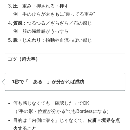
圧
：重み・押される・押す
例：手のひらが太ももに“乗ってる重み”
質感
：つるつる／ざらざら／布の感じ
例：服の繊維感がうっすら
脈・じんわり
：拍動や血流っぽい感じ
コツ（超大事）
1秒で「 ある 」が分かれば成功
何も感じなくても「確認した」でOK
（“手の形・位置が分かる”でもBordersになる）
目的は「内側に潜る」じゃなくて、
皮膚＝境界を点
火すること