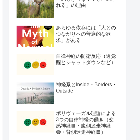
れる」の理由
あらゆる依存には「人との
つながりへの普遍的な欲
求」がある
自律神経の防衛反応（過覚
醒とシャットダウンなど）
神経系とInside・Borders・
Outside
ポリヴェーガル理論による
3つの自律神経の働き（交
感神経🟥・腹側迷走神経
🟢・背側迷走神経🟦）