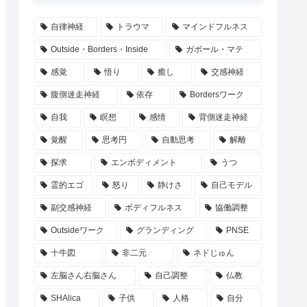
自律神経
トラウマ
マインドフルネス
Outside・Borders・Inside
ガボール・マテ
感覚
悟り
癒し
交感神経
腹側迷走神経
依存
Bordersワーク
自我
瞑想
感情
背側迷走神経
覚醒
思考円
自動思考
解離
探求
エンボディメント
うつ
霊的エゴ
怒り
静けさ
自己モデル
副交感神経
ボディフルネス
協働調整
Outsideワーク
グランディング
PNSE
十牛図
非二元
ネドじゅん
左脳さん右脳さん
自己調整
仏教
SHAlica
子供
人格
自分