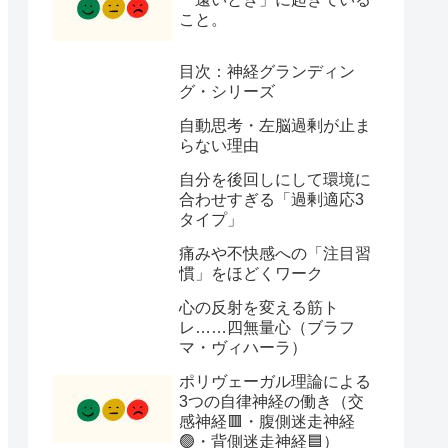
こと。
目次：神経グランディン
グ・シリーズ
自動思考・左脳過剰が止ま
らない理由
自分を後回しにして環境に
合わせすぎる「過剰適応3
タイプ」
痛みや不快感への「注目習
慣」をほどくワーク
心の反射を変える筋ト
レ……四無量心（ブラフ
マ・ヴィハーラ）
ポリヴェーガル理論による
3つの自律神経の働き（交
感神経🟥・腹側迷走神経
🟢・背側迷走神経🟦）