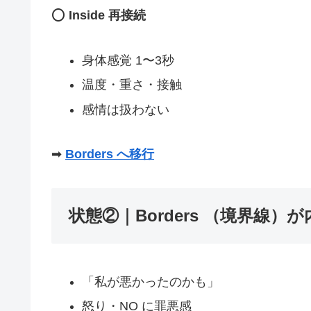
⭕
Inside 再接続
身体感覚 1〜3秒
温度・重さ・接触
感情は扱わない
➡
Borders へ移行
状態②｜
Borders （境界線
「私が悪かったのかも」
怒り・NO に罪悪感