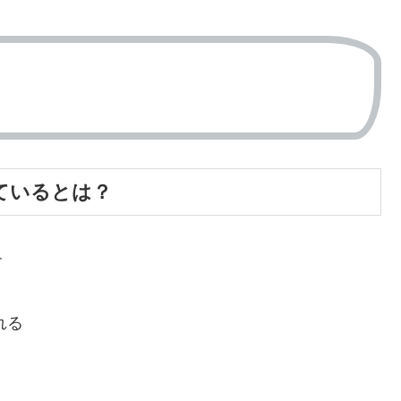
れている
とは？
す
れる