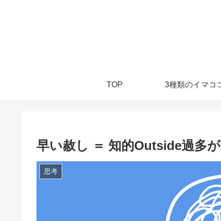
TOP
3種類のイマココ
早い赦し ＝ 知的Outside過
思考