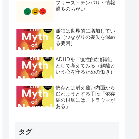
フリーズ・テンパり・情報
過多のちがい
孤独は世界的に増加してい
る（つながりの喪失を深め
る要因）
ADHDを「慢性的な解離」
として考えてみる（解離と
いう心を守るための働き）
依存とは耐え難い内面から
逃れようとする手段「依存
症の根底には、トラウマが
ある」
タグ