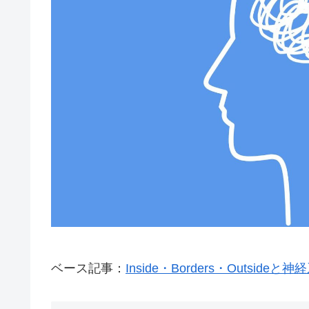
ベース記事：
Inside・Borders・Outsideと神