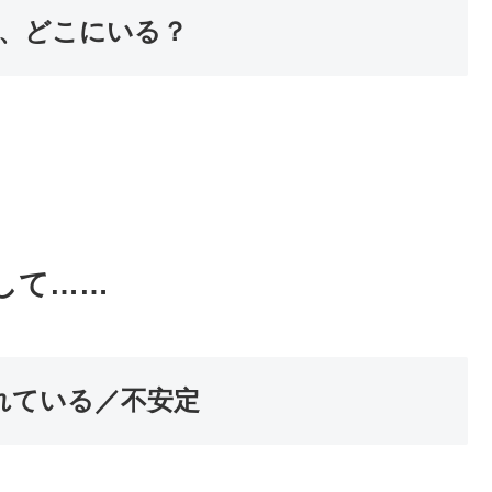
、どこにいる？
して……
切れている／不安定