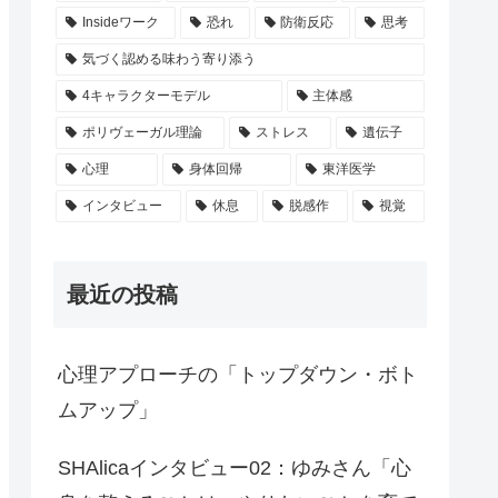
Insideワーク
恐れ
防衛反応
思考
気づく認める味わう寄り添う
4キャラクターモデル
主体感
ポリヴェーガル理論
ストレス
遺伝子
心理
身体回帰
東洋医学
インタビュー
休息
脱感作
視覚
最近の投稿
心理アプローチの「トップダウン・ボト
ムアップ」
SHAlicaインタビュー02：ゆみさん「心