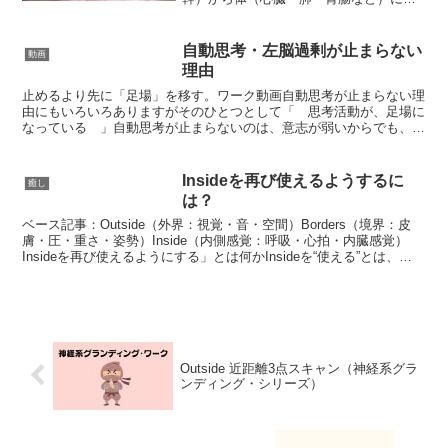
くつながってる大きな神経で、呼吸・心
拍・消化・声などに関わる“自律神経の幹
線”腹側迷走神経は「安全が感じられると
自動思考・左脳過剰が止まらない
動画
きに働きやすい。」体を...
理由
止めるより先に「足場」を移す。ワーク動画自動思考が止まらない理
由にもいろいろありますがそのひとつとして「 思考活動が、足場に
なっている 」自動思考が止まらないのは、意志が弱いからでも、瞑
想が下手だからでもなく思考が“安心できる足場”になって...
Insideを再び使えるようするに
癒し
は？
ベース記事：Outside（外界：視覚・音・空間）Borders（境界：皮
膚・圧・重さ・姿勢）Inside（内側感覚：呼吸・心拍・内臓感覚）
Insideを再び使えるようにする」とは何かInsideを“使える”とは、
Insideに「入れる」こ...
Outside 近距離3点スキャン（神経系グラ
ンディング・シリーズ）