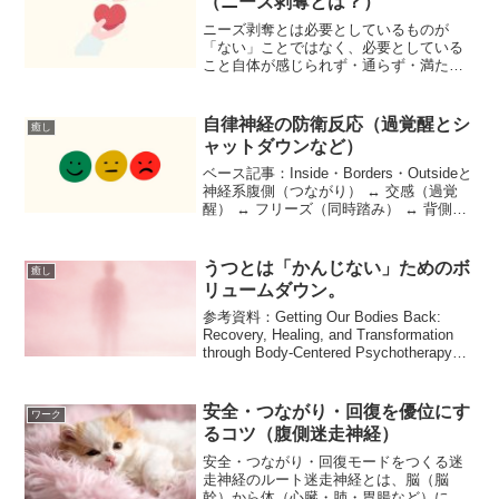
（ニーズ剥奪とは？）
ニーズ剥奪とは必要としているものが
「ない」ことではなく、必要としている
こと自体が感じられず・通らず・満たさ
れない状態本来のニーズの流れ感覚が起
きる→ 欲求・必要が立ち上がる→ 環境に
向かって動く→ 受け取る／満たされる→
自律神経の防衛反応（過覚醒とシ
癒し
自然停止・休息不足...
ャットダウンなど）
ベース記事：Inside・Borders・Outsideと
神経系腹側（つながり） ↔ 交感（過覚
醒） ↔ フリーズ（同時踏み） ↔ 背側
（シャットダウン/解離）1行まとめ交感↑
＝上げて守る（過覚醒）背側↑＝落として
守る（シャットダウン/解離...
うつとは「かんじない」ためのボ
癒し
リュームダウン。
参考資料：Getting Our Bodies Back:
Recovery, Healing, and Transformation
through Body-Centered Psychotherapy
(English Edition...
安全・つながり・回復を優位にす
ワーク
るコツ（腹側迷走神経）
安全・つながり・回復モードをつくる迷
走神経のルート迷走神経とは、脳（脳
幹）から体（心臓・肺・胃腸など）に広