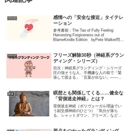
感情への「安全な接近」タイテレ
ワーク
ーション
参考書籍：The Tao of Fully Feeling:
Harvesting Forgiveness out of
BlameKindle Edition byPete Walker問題
は「ネガティブ感情があること」ではな
い問題は「ネ...
フリーズ解除30秒（神経系グラン
ワーク
ディング・シリーズ）
目次：神経系グランディング・シリーズ
圧の強そうな人、不機嫌な人の前で「緊
張して固まる」「言葉が出ない」——そ
れは意思の弱さではなく、神経系の防衛
（フリーズ）かもしれない。フリーズ中
は、言葉（思考）から入るほど、さらに
瞑想とも関係してくる……健全な
身体
固まりやすい。だからこの...
「背側迷走神経」とは？
背側迷走神経（ポリヴェーガル理論でい
う副交感神経のひとつ）「気分が落ち
る、シャットダウン、フリーズ」などへ
の消極的なイメージもありますが、そも
そも背側迷走に入るメリット（本来の機
能）① 命を守る最終防御強いストレスや
視点をつかったグランディング