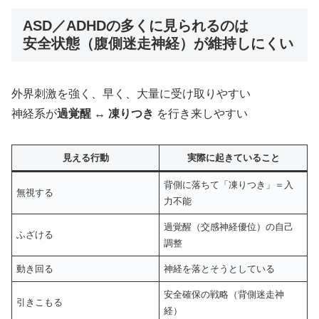
ASD／ADHDの多くに見られるのは
安全状態（腹側迷走神経）が維持しにくい
外界刺激を強く、早く、大量に受け取りやすい
神経系が
過覚醒 ↔ 凍りつき
を行き来しやすい
見える行動
実際に起きていること
背側に落ちて「凍りつき」＝入
無視する
力不能
過覚醒（交感神経優位）の自己
ふざける
調整
動き回る
神経を落とそうとしている
安全確保の戦略（背側迷走神
引きこもる
経）