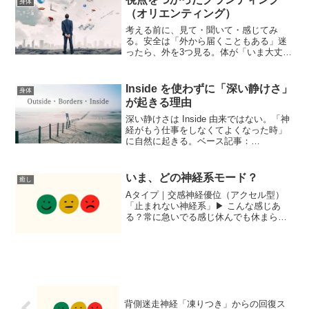
身体
脅威のとき、戦う（交感）...
（オリエンティング）
考える前に、見て・聞いて・感じてみ
る。安全は「外から届くこともある」迷
ったら、外を3つ見る。体が「いま大丈
夫」を思い出す。心理用語におけるオリ
エンティング（定位反応）とは周囲の
音・光・物を五感で確認し、体に「今は
Inside を使わずに「深い静けさ」
身体
安全」と知らせる自然な反応。...
が起きる理由
深い静けさは Inside 由来ではない。「神
経がもう仕事をしなくてよくなった時」
に自然に起きる。ベース記事：
Outside（外界：視覚・音・空間）
Borders（境界：皮膚・圧・重さ・姿勢）
Inside（内側感覚：呼吸・心拍・内臓感
いま、どの神経系モード？
癒し
覚）I...
Aタイプ｜交感神経優位（アクセル型）
「止まれない神経系」▶ こんな感じあ
る？常に急いでる感じ休んでも休まらな
い頭が止まらない不安で考え続けるイラ
イラしやすい締切やプレッシャーで動く
疲れてるのに動ける人に気を張る音や気
配に敏感胃がキュッとなる...
背側迷走神経「凍りつき」からの回復ス