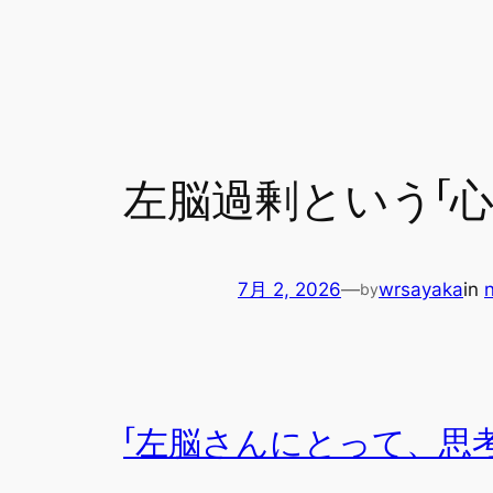
内
容
を
ス
キ
ッ
左脳過剰という「
プ
7月 2, 2026
—
wrsayaka
in
by
「左脳さんにとって、思