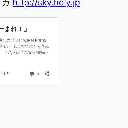
ヤカ
http://sky.holy.jp