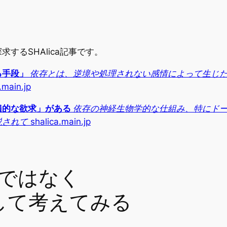
するSHAlica記事です。
る手段」
依存とは、逆境や処理されない感情によって生じ
.main.jp
遍的な欲求」がある
依存の神経生物学的な仕組み、特にドー
説されて
shalica.main.jp
どではなく
して考えてみる