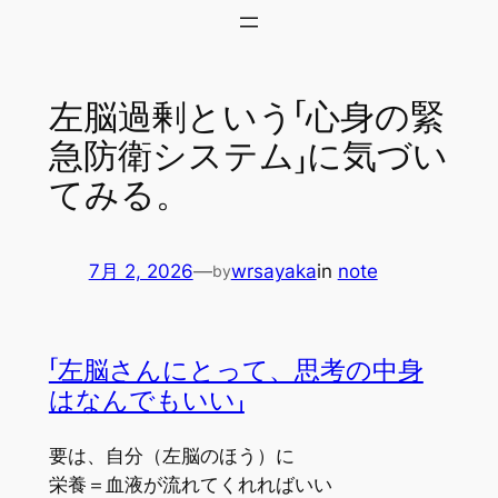
内
容
を
左脳過剰という「心身の緊
ス
キ
急防衛システム」に気づい
ッ
てみる。
プ
7月 2, 2026
—
wrsayaka
in
note
by
「左脳さんにとって、思考の中身
はなんでもいい」
要は、自分（左脳のほう）に
栄養＝血液が流れてくれればいい