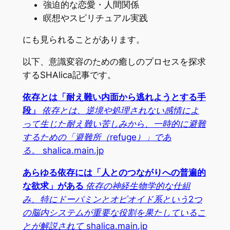
強迫的な恋愛・人間関係
瞑想やスピリチュアル実践
にも見られることがあります。
以下、意識変容のための癒しのプロセスを探求
するSHAlica記事です。
依存とは「耐え難い内面から逃れようとする手
段」
依存とは、逆境や処理されない感情によ
って生じた耐え難い苦しみから、一時的に避難
するための「避難所（refuge）」であ
る。
shalica.main.jp
あらゆる依存には「人とのつながりへの普遍的
な欲求」がある
依存の神経生物学的な仕組
み、特にドーパミンとオピオイド系という2つ
の脳内システムが重要な役割を果たしているこ
とが解説されて
shalica.main.jp