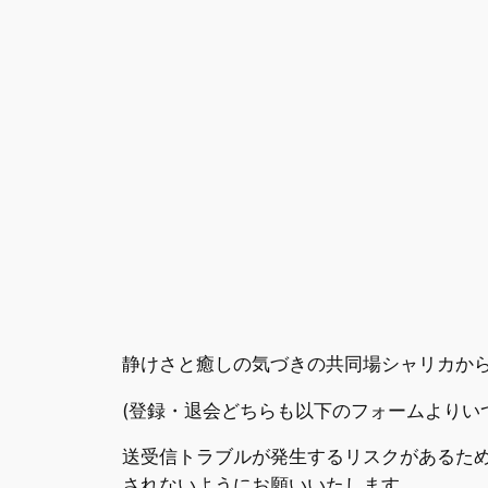
内
容
を
ス
キ
ッ
プ
静けさと癒しの気づきの共同場シャリカか
(登録・退会どちらも以下のフォームよりい
送受信トラブルが発生するリスクがあるため docom
されないようにお願いいたします。