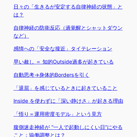
日々の「生きるが安定する自律神経の状態」と
は？
自律神経の防衛反応（過覚醒とシャットダウン
など）
感情への「安全な接近」タイテレーション
早い赦し ＝ 知的Outside過多が起きている
自動思考→身体的Bordersを引く
「退屈」を感じているときに起きていること
Inside を使わずに「深い静けさ」が起きる理由
「悟り＝運用密度モデル」という見方
腹側迷走神経が “一人で起動しにくい日”にやる
こと：協働調整とは？