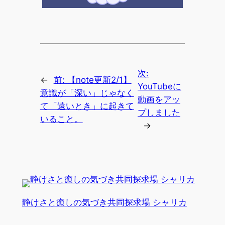
次:
←
前:
【note更新2/1】
YouTubeに
意識が「深い」じゃなく
動画をアッ
て「遠いとき」に起きて
プしました
いること。
→
静けさと癒しの気づき共同探求場 シャリカ