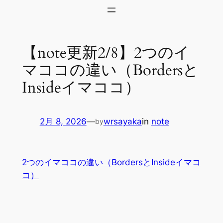
内
容
を
【note更新2/8】2つのイ
ス
キ
マココの違い（Bordersと
ッ
Insideイマココ）
プ
2月 8, 2026
—
wrsayaka
in
note
by
2つのイマココの違い（BordersとInsideイマコ
コ）