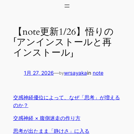
内
容
を
【note更新1/26】悟りの
ス
キ
「アンインストールと再
ッ
インストール」
プ
1月 27, 2026
—
wrsayaka
in
note
by
交感神経優位によって、なぜ「思考」が増える
のか？
交感神経 × 腹側迷走の作り方
思考が出たまま「静けさ」に入る