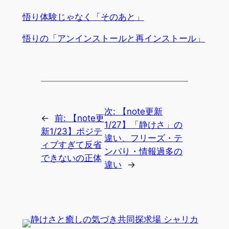
悟り体験じゃなく「そのあと」
悟りの「アンインストールと再インストール」
次:
【note更新
←
前:
【note更
1/27】「静けさ」の
新1/23】ポジテ
違い、フリーズ・テ
ィブすぎて反省
ンパり・情報過多の
できないの正体
違い
→