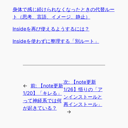
身体で感じ続けられなくなったときの代替ルー
ト（思考、言語、イメージ、静止）
Insideを再び使えるようするには？
Insideを使わずに整理する「別ルート」
次:
【note更新
←
前:
【note更新
1/26】悟りの「ア
1/20】「キレる」
ンインストールと
って神経系では何
再インストール」
が起きている？
→