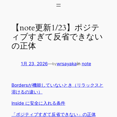
内
容
を
【note更新1/23】ポジテ
ス
キ
ィブすぎて反省できない
ッ
の正体
プ
1月 23, 2026
—
wrsayaka
in
note
by
Bordersが機能していないとき（リラックスと
溶けるの違い）
Inside に安全に入れる条件
「ポジティブすぎて反省できない」の正体