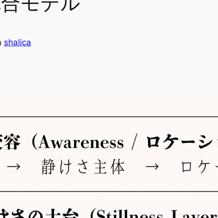
容統合モデル
n
shalica