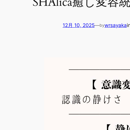
SHAlica癒し変
12月 10, 2025
—
wrsayaka
i
by