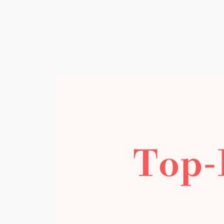
内
容
を
ス
キ
ッ
プ