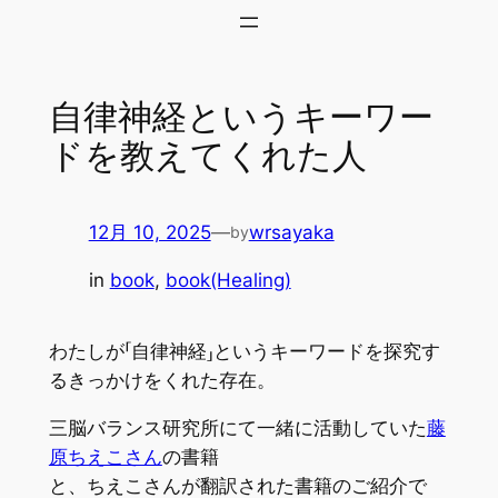
内
容
を
自律神経というキーワー
ス
キ
ドを教えてくれた人
ッ
プ
12月 10, 2025
—
wrsayaka
by
in
book
, 
book(Healing)
わたしが「自律神経」というキーワードを探究す
るきっかけをくれた存在。
三脳バランス研究所にて一緒に活動していた
藤
原ちえこさん
の書籍
と、ちえこさんが翻訳された書籍のご紹介で