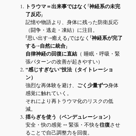
トラウマ＝出来事ではなく「神経系の未完
了反応」
記憶や物語より、身体に残った防衛反応
（闘争・逃走・凍結）に注目。
「思い出す→癒える」ではなく「
神経系が完了
する→自然に統合
」
自律神経の回復に直結
（ 睡眠・呼吸・緊
張パターンの改善が起きやすい）
“感じすぎない”技法（
タイトレーショ
ン
）
強烈な再体験を避け、
ごく少量ずつ
身体
感覚に触れていく。
それにより再トラウマ化のリスクの低
減。
揺らぎを使う（ペンデュレーション）
安全・快の感覚 ↔ 緊張・不快を
往復
させ
ることで自己調整力を回復。