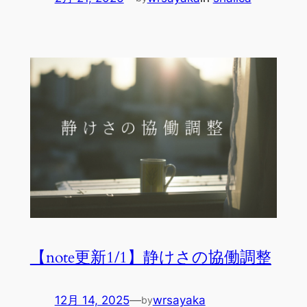
【note更新1/1】静けさの協働調整
12月 14, 2025
—
wrsayaka
by