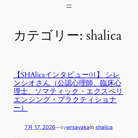
内
容
を
カテゴリー:
shalica
ス
キ
ッ
プ
【SHAlicaインタビュー01】 シレ
ンシオさん（公認心理師、臨床心
理士、ソマティック・エクスペリ
エンシング・プラクティショナ
ー）
7月 17, 2026
—
wrsayaka
in
shalica
by