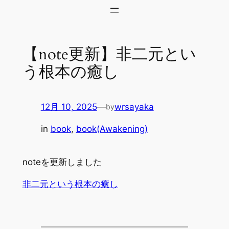
内
容
を
【note更新】非二元とい
ス
キ
う根本の癒し
ッ
プ
12月 10, 2025
—
wrsayaka
by
in
book
, 
book(Awakening)
noteを更新しました
非二元という根本の癒し