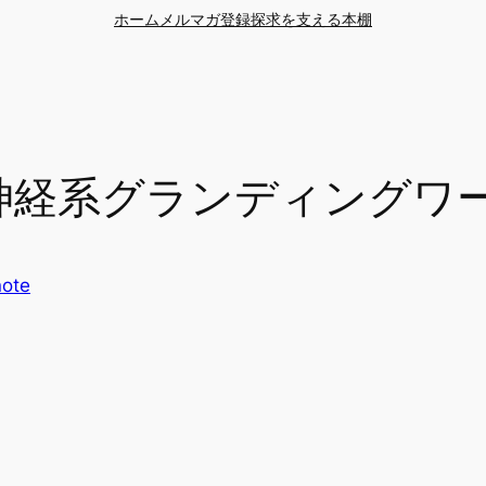
ホーム
メルマガ登録
探求を支える本棚
31】神経系グランディング
note