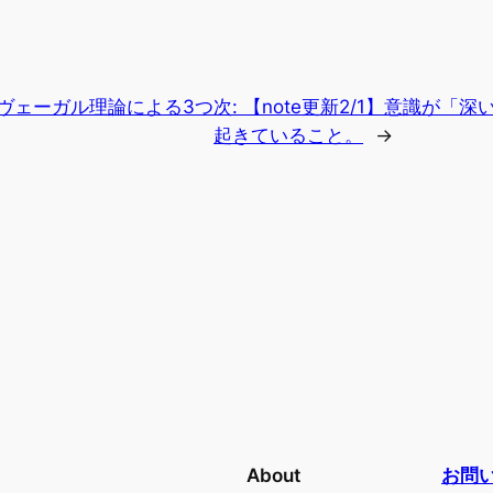
ポリヴェーガル理論による3つ
次:
【note更新2/1】意識が「
起きていること。
→
About
お問