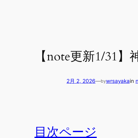
内
容
を
ス
キ
ッ
【note更新1/
プ
2月 2, 2026
—
wrsayaka
in
by
目次ページ