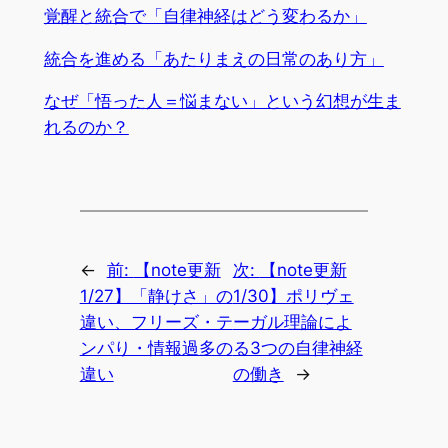
覚醒と統合で「自律神経はどう変わるか」
統合を進める「あたりまえの日常のあり方」
なぜ「悟った人＝悩まない」という幻想が生ま
れるのか？
←
前:
【note更新
次:
【note更新
1/27】「静けさ」の
1/30】ポリヴェ
違い、フリーズ・テ
ーガル理論によ
ンパり・情報過多の
る3つの自律神経
違い
の働き
→