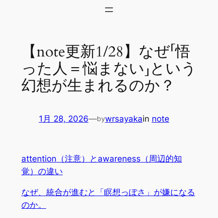
内
容
を
【note更新1/28】なぜ「悟
ス
キ
った人＝悩まない」という
ッ
幻想が生まれるのか？
プ
1月 28, 2026
—
wrsayaka
in
note
by
attention（注意）とawareness（周辺的知
覚）の違い
なぜ、統合が進むと「瞑想っぽさ」が嫌になる
のか。