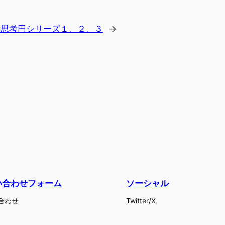
/4】思考円シリーズ１、２、３
→
い合わせフォーム
ソーシャル
合わせ
Twitter/X