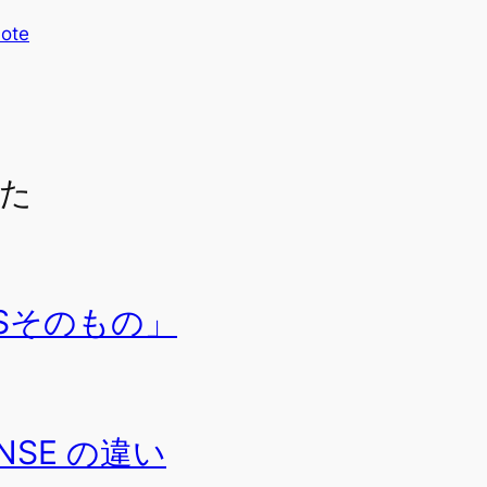
ote
た
Sそのもの」
SE の違い