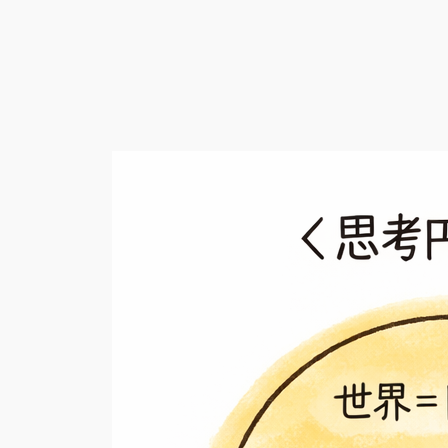
内
容
を
ス
キ
ッ
プ