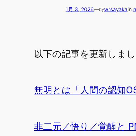
1月 3, 2026
—
wrsayaka
in
n
by
以下の記事を更新しまし
無明とは「人間の認知O
非二元／悟り／覚醒と PN