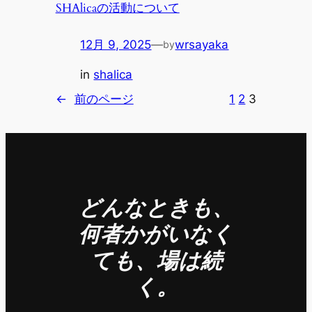
SHAlicaの活動について
12月 9, 2025
—
wrsayaka
by
in
shalica
←
前のページ
1
2
3
どんなときも、
何者かがいなく
ても、場は続
く。