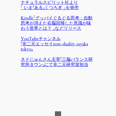
ナチュラルスピリット社より
『 いま「ある」くつろぎ 』を発売
Kindle『グッバイぐるぐる思考：自動
思考が消えた右脳回帰した意識が味
わう世界とは？ 』などリリース
YouTubeチャンネル
「非二元エッセイnon-duality sayaka
tokyo」
ネドじゅんさん主宰「三脳バランス研
究所タウン」にて非二元研究室担当