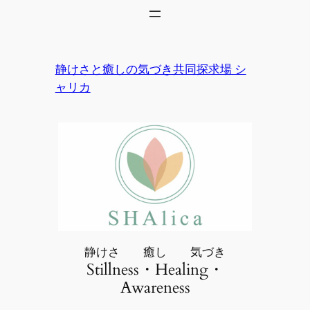
内
容
を
ス
静けさと癒しの気づき共同探求場 シ
キ
ャリカ
ッ
プ
静けさ 癒し 気づき
Stillness・Healing・
Awareness