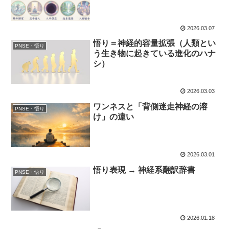
2026.03.07
悟り＝神経的容量拡張（人類とい
PNSE・悟り
う生き物に起きている進化のハナ
シ）
2026.03.03
ワンネスと「背側迷走神経の溶
PNSE・悟り
け」の違い
2026.03.01
悟り表現 → 神経系翻訳辞書
PNSE・悟り
2026.01.18