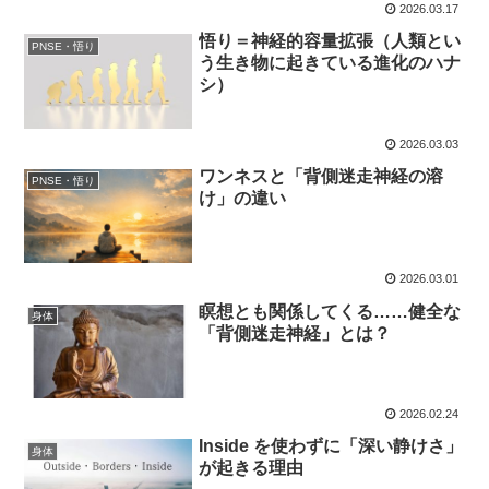
2026.03.17
悟り＝神経的容量拡張（人類とい
PNSE・悟り
う生き物に起きている進化のハナ
シ）
2026.03.03
ワンネスと「背側迷走神経の溶
PNSE・悟り
け」の違い
2026.03.01
瞑想とも関係してくる……健全な
身体
「背側迷走神経」とは？
2026.02.24
Inside を使わずに「深い静けさ」
身体
が起きる理由